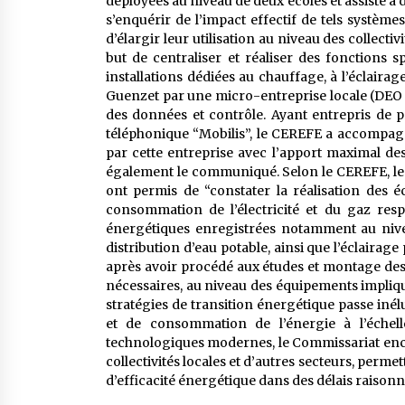
déployées au niveau de deux écoles et assisté à d
s’enquérir de l’impact effectif de tels systèm
d’élargir leur utilisation au niveau des collectivi
but de centraliser et réaliser des fonctions 
installations dédiées au chauffage, à l’éclai
Guenzet par une micro-entreprise locale (DEO é
des données et contrôle. Ayant entrepris de p
téléphonique “Mobilis”, le CEREFE a accompagné
par cette entreprise avec l’apport maximal de
également le communiqué. Selon le CEREFE, les 
ont permis de “constater la réalisation des 
consommation de l’électricité et du gaz res
énergétiques enregistrées notamment au nivea
distribution d’eau potable, ainsi que l’éclaira
après avoir procédé aux études et montage des 
nécessaires, au niveau des équipements impliqué
stratégies de transition énergétique passe inél
et de consommation de l’énergie à l’échelle
technologiques modernes, le Commissariat enc
collectivités locales et d’autres secteurs, perm
d’efficacité énergétique dans des délais raisonn