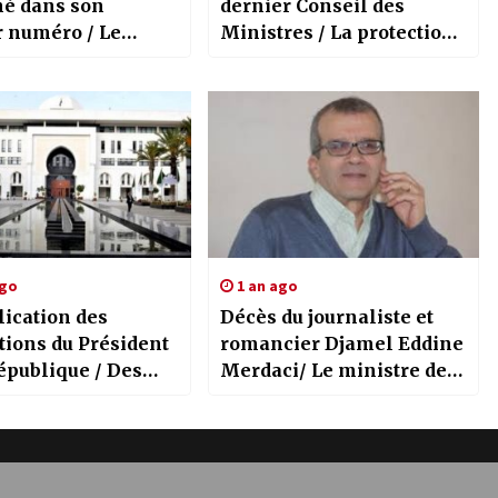
né dans son
dernier Conseil des
r numéro / Le
Ministres / La protection
ent pacifique des
des terres de l’Etat, le
 “un principe
foncier destiné à
t de l’Algérie”
l’investissement, la
prévention des incendies
de forêt et la protection
sociale du travailleur de
la pêche
ago
1 an ago
lication des
Décès du journaliste et
tions du Président
romancier Djamel Eddine
épublique / Des
Merdaci/ Le ministre de
s d’urgence du
la Communication
ur la prise en
présente ses
 de la communauté
condoléances
le à l’étranger