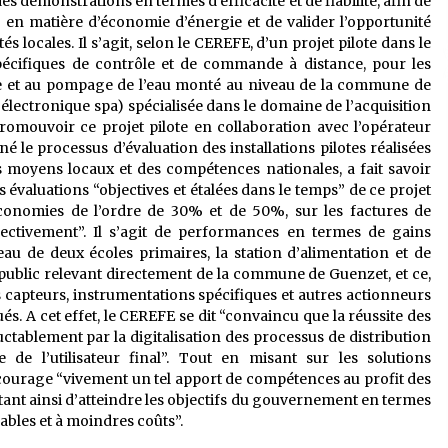
es démonstrations en termes d’efficacité et de fiabilité, afin de
es en matière d’économie d’énergie et de valider l’opportunité
tés locales. Il s’agit, selon le CEREFE, d’un projet pilote dans le
spécifiques de contrôle et de commande à distance, pour les
rage et au pompage de l’eau monté au niveau de la commune de
lectronique spa) spécialisée dans le domaine de l’acquisition
romouvoir ce projet pilote en collaboration avec l’opérateur
 le processus d’évaluation des installations pilotes réalisées
s moyens locaux et des compétences nationales, a fait savoir
évaluations “objectives et étalées dans le temps” de ce projet
économies de l’ordre de 30% et de 50%, sur les factures de
pectivement”. Il s’agit de performances en termes de gains
u de deux écoles primaires, la station d’alimentation et de
ge public relevant directement de la commune de Guenzet, et ce,
capteurs, instrumentations spécifiques et autres actionneurs
s. A cet effet, le CEREFE se dit “convaincu que la réussite des
uctablement par la digitalisation des processus de distribution
 de l’utilisateur final”. Tout en misant sur les solutions
ourage “vivement un tel apport de compétences au profit des
ettant ainsi d’atteindre les objectifs du gouvernement en termes
ables et à moindres coûts”.