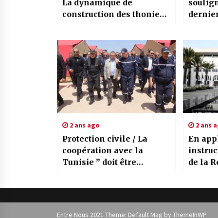
La dynamique de
soulig
construction des thoniers
dernie
contribuera au
règlem
développement de la
crises,
pêche au large
constan
2 ans ago
2 ans 
Protection civile / La
En app
coopération avec la
instruc
Tunisie ” doit être
de la R
appliquée davantage sur
mesure
le terrain ”
MAE po
charge
nationa
Entre Nous 2021 Theme: Default Mag by
ThemeInWP