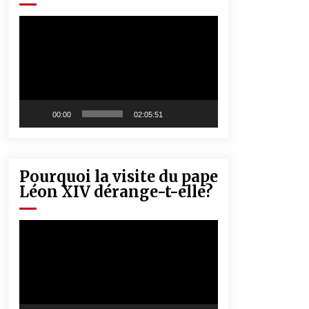
« Père, tiens-moi, je vais tomber ! »
5 ans ago
Lecteur
vidéo
Rencontre nocturne dans le désert
(Un conte touareg)
5 ans ago
00:00
02:05:51
Pourquoi la visite du pape
Léon XIV dérange-t-elle?
Lecteur
vidéo