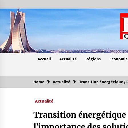
Skip
to
content
Accueil
Actualité
Régions
Economie
Home
Actualité
Transition énergétique / 
Contes de chez nous
Actualité
Quand la mère n’est plus là (17e
partie)
Transition énergétique
4 ans ago
l’importance des solut