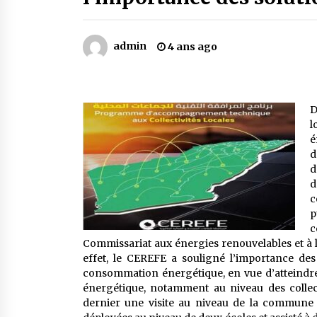
Mythes et croyances / L’hospitalit
des montagnards
4 ans ago
admin
4 ans ago
Le bouc de l’Au-delà
5 ans ago
D
l
Un conte targui/ Quand la tête est
é
vide
d
5 ans ago
d
d
c
p
c
Commissariat aux énergies renouvelables et à 
effet, le CEREFE a souligné l’importance de
consommation énergétique, en vue d’atteindre 
énergétique, notamment au niveau des collecti
dernier une visite au niveau de la commune de