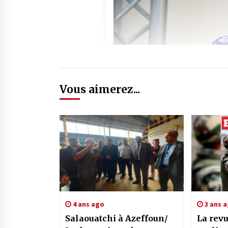
Vous aimerez...
4 ans ago
3 ans 
Salaouatchi à Azeffoun/
La revu