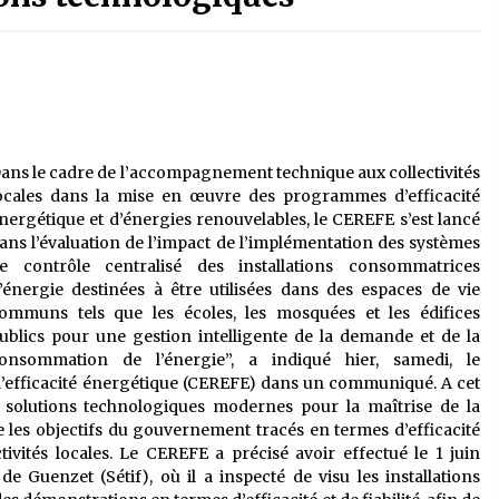
é
Quand on va vite
5 ans ago
Le monstrueux vieillard (Un récit
du Sud algérien)
5 ans ago
ans le cadre de l’accompagnement technique aux collectivités
ocales dans la mise en œuvre des programmes d’efficacité
Tradition orale/ D’où viennent les
nergétique et d’énergies renouvelables, le CEREFE s’est lancé
contes et à quoi servent-ils?
ans l’évaluation de l’impact de l’implémentation des systèmes
5 ans ago
e contrôle centralisé des installations consommatrices
’énergie destinées à être utilisées dans des espaces de vie
ommuns tels que les écoles, les mosquées et les édifices
ublics pour une gestion intelligente de la demande et de la
onsommation de l’énergie”, a indiqué hier, samedi, le
l’efficacité énergétique (CEREFE) dans un communiqué. A cet
s solutions technologiques modernes pour la maîtrise de la
les objectifs du gouvernement tracés en termes d’efficacité
vités locales. Le CEREFE a précisé avoir effectué le 1 juin
 Guenzet (Sétif), où il a inspecté de visu les installations