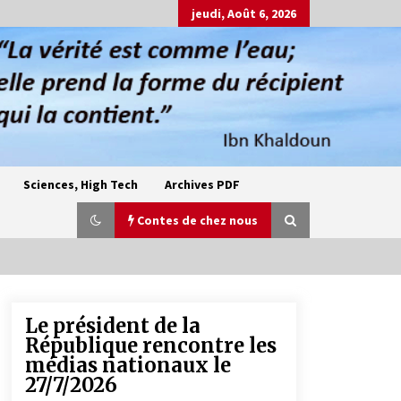
jeudi, Août 6, 2026
Sciences, High Tech
Archives PDF
Contes de chez nous
Le président de la
Oum el Gaïla / L’ogresse du M’zab
République rencontre les
4 ans ago
médias nationaux le
27/7/2026