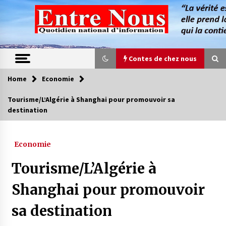
Skip
to
content
Contes de chez nous
Home
Economie
Contes de chez nous
Tourisme/L’Algérie à Shanghai pour promouvoir sa
destination
Quand la mère n’est plus là (17e partie)
4 ans ago
Economie
Magie de sorcier
Tourisme/L’Algérie à
4 ans ago
Shanghai pour promouvoir
sa destination
Oum el Gaïla / L’ogresse du M’zab
4 ans ago