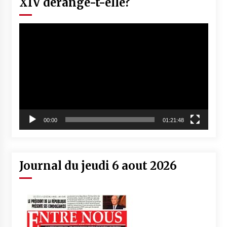
XIV dérange-t-elle?
Lecteur
vidéo
00:00
01:21:48
Journal du jeudi 6 aout 2026