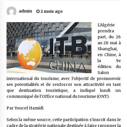
admin
2 mois ago
Mythes et croyances / L’hospitalité des
montagnards
L’Algérie
4 ans ago
prendra
part, du 26
Quand on va vite
au 28 mai à
5 ans ago
Shanghai,
en Chine, à
la 9e
édition du
« Père, tiens-moi, je vais tomber ! »
Salon
5 ans ago
international du tourisme, avec l’objectif de promouvoir
ses potentialités et de renforcer son attractivité en tant
que destination touristique, a indiqué lundi un
Le bouc de l’Au-delà
communiqué de l’Office national du tourisme (ONT).
5 ans ago
Par Youcef Hamidi
Le monstrueux vieillard (Un récit du Sud
Selon la même source, cette participation s’inscrit dans le
algérien)
cadre de la stratégie nationale destinée à faire rayonner la