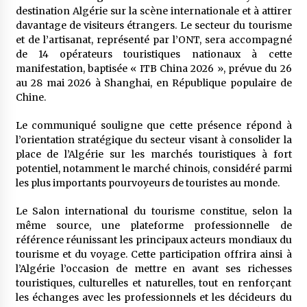
5 ans ago
destination Algérie sur la scène internationale et à attirer
davantage de visiteurs étrangers. Le secteur du tourisme
et de l’artisanat, représenté par l’ONT, sera accompagné
Rencontre nocturne dans le désert (Un conte
touareg)
de 14 opérateurs touristiques nationaux à cette
5 ans ago
manifestation, baptisée « ITB China 2026 », prévue du 26
au 28 mai 2026 à Shanghai, en République populaire de
Chine.
Un conte targui/ Quand la tête est vide
5 ans ago
Le communiqué souligne que cette présence répond à
l’orientation stratégique du secteur visant à consolider la
place de l’Algérie sur les marchés touristiques à fort
Tradition orale/ D’où viennent les contes et à
potentiel, notamment le marché chinois, considéré parmi
quoi servent-ils?
les plus importants pourvoyeurs de touristes au monde.
5 ans ago
Le Salon international du tourisme constitue, selon la
même source, une plateforme professionnelle de
référence réunissant les principaux acteurs mondiaux du
tourisme et du voyage. Cette participation offrira ainsi à
l’Algérie l’occasion de mettre en avant ses richesses
touristiques, culturelles et naturelles, tout en renforçant
les échanges avec les professionnels et les décideurs du