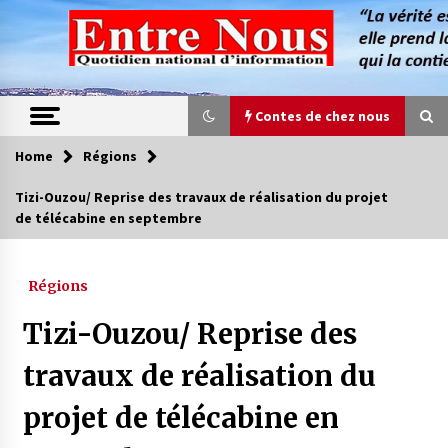
Skip
to
content
Contes de chez nous
Home
Régions
Contes de chez nous
Tizi-Ouzou/ Reprise des travaux de réalisation du projet
de télécabine en septembre
Quand la mère n’est plus là (17e partie)
4 ans ago
Régions
Magie de sorcier
Tizi-Ouzou/ Reprise des
4 ans ago
travaux de réalisation du
projet de télécabine en
Oum el Gaïla / L’ogresse du M’zab
4 ans ago