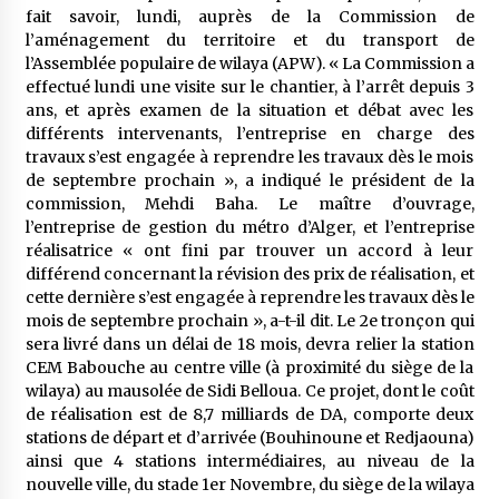
5 ans ago
fait savoir, lundi, auprès de la Commission de
l’aménagement du territoire et du transport de
l’Assemblée populaire de wilaya (APW). « La Commission a
Rencontre nocturne dans le désert (Un conte
effectué lundi une visite sur le chantier, à l’arrêt depuis 3
touareg)
ans, et après examen de la situation et débat avec les
5 ans ago
différents intervenants, l’entreprise en charge des
travaux s’est engagée à reprendre les travaux dès le mois
Un conte targui/ Quand la tête est vide
de septembre prochain », a indiqué le président de la
5 ans ago
commission, Mehdi Baha. Le maître d’ouvrage,
l’entreprise de gestion du métro d’Alger, et l’entreprise
réalisatrice « ont fini par trouver un accord à leur
Tradition orale/ D’où viennent les contes et à
différend concernant la révision des prix de réalisation, et
quoi servent-ils?
cette dernière s’est engagée à reprendre les travaux dès le
5 ans ago
mois de septembre prochain », a-t-il dit. Le 2e tronçon qui
sera livré dans un délai de 18 mois, devra relier la station
CEM Babouche au centre ville (à proximité du siège de la
wilaya) au mausolée de Sidi Belloua. Ce projet, dont le coût
de réalisation est de 8,7 milliards de DA, comporte deux
stations de départ et d’arrivée (Bouhinoune et Redjaouna)
ainsi que 4 stations intermédiaires, au niveau de la
nouvelle ville, du stade 1er Novembre, du siège de la wilaya