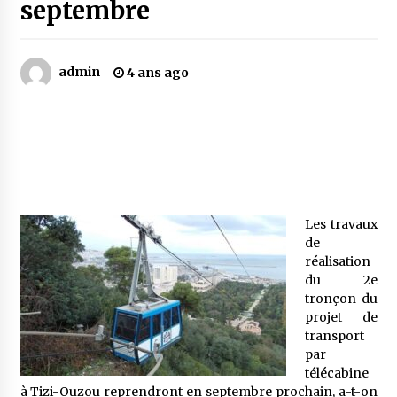
septembre
Mythes et croyances / L’hospitalité des
montagnards
admin
4 ans ago
4 ans ago
Quand on va vite
5 ans ago
« Père, tiens-moi, je vais tomber ! »
Les travaux
5 ans ago
de
réalisation
du 2e
Le bouc de l’Au-delà
tronçon du
5 ans ago
projet de
transport
par
Le monstrueux vieillard (Un récit du Sud
télécabine
algérien)
à Tizi-Ouzou reprendront en septembre prochain, a-t-on