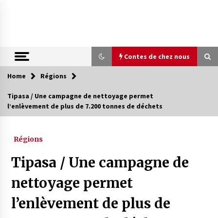
Skip
to
content
Contes de chez nous
Home
Régions
Contes de chez nous
Tipasa / Une campagne de nettoyage permet
l’enlèvement de plus de 7.200 tonnes de déchets
Quand la mère n’est plus là (17e partie)
4 ans ago
Régions
Magie de sorcier
Tipasa / Une campagne de
4 ans ago
nettoyage permet
l’enlèvement de plus de
Oum el Gaïla / L’ogresse du M’zab
4 ans ago