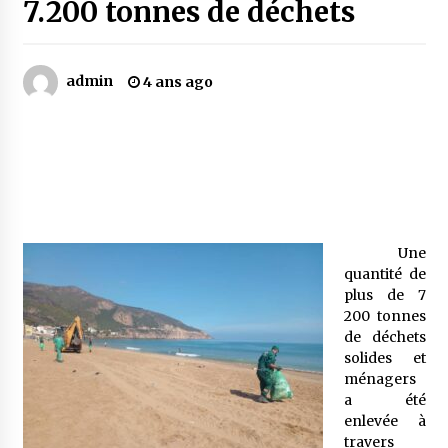
7.200 tonnes de déchets
Mythes et croyances / L’hospitalité des
montagnards
admin
4 ans ago
4 ans ago
Quand on va vite
5 ans ago
« Père, tiens-moi, je vais tomber ! »
Une
5 ans ago
quantité de
plus de 7
200 tonnes
Le bouc de l’Au-delà
de déchets
5 ans ago
solides et
ménagers
a été
Le monstrueux vieillard (Un récit du Sud
enlevée à
algérien)
travers