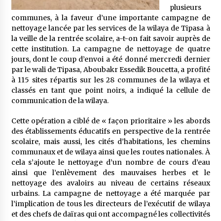
5 ans ago
plusieurs
communes, à la faveur d’une importante campagne de
nettoyage lancée par les services de la wilaya de Tipasa à
Rencontre nocturne dans le désert (Un conte
la veille de la rentrée scolaire, a-t-on fait savoir auprès de
touareg)
cette institution. La campagne de nettoyage de quatre
5 ans ago
jours, dont le coup d’envoi a été donné mercredi dernier
par le wali de Tipasa, Aboubakr Essedik Boucetta, a profité
Un conte targui/ Quand la tête est vide
à 115 sites répartis sur les 28 communes de la wilaya et
5 ans ago
classés en tant que point noirs, a indiqué la cellule de
communication de la wilaya.
Tradition orale/ D’où viennent les contes et à
Cette opération a ciblé de « façon prioritaire » les abords
quoi servent-ils?
des établissements éducatifs en perspective de la rentrée
6 ans ago
scolaire, mais aussi, les cités d’habitations, les chemins
communaux et de wilaya ainsi que les routes nationales. À
cela s’ajoute le nettoyage d’un nombre de cours d’eau
ainsi que l’enlèvement des mauvaises herbes et le
nettoyage des avaloirs au niveau de certains réseaux
urbains. La campagne de nettoyage a été marquée par
l’implication de tous les directeurs de l’exécutif de wilaya
et des chefs de daïras qui ont accompagné les collectivités