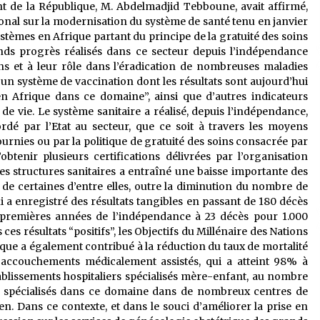
t de la République, M. Abdelmadjid Tebboune, avait affirmé,
ional sur la modernisation du système de santé tenu en janvier
ystèmes en Afrique partant du principe de la gratuité des soins
ands progrès réalisés dans ce secteur depuis l’indépendance
cins et à leur rôle dans l’éradication de nombreuses maladies
’un système de vaccination dont les résultats sont aujourd’hui
 en Afrique dans ce domaine”, ainsi que d’autres indicateurs
 de vie. Le système sanitaire a réalisé, depuis l’indépendance,
rdé par l’Etat au secteur, que ce soit à travers les moyens
ournies ou par la politique de gratuité des soins consacrée par
’obtenir plusieurs certifications délivrées par l’organisation
s structures sanitaires a entraîné une baisse importante des
e de certaines d’entre elles, outre la diminution du nombre de
ui a enregistré des résultats tangibles en passant de 180 décès
 premières années de l’indépendance à 23 décès pour 1.000
s ces résultats “positifs”, les Objectifs du Millénaire des Nations
ique a également contribué à la réduction du taux de mortalité
d’accouchements médicalement assistés, qui a atteint 98% à
établissements hospitaliers spécialisés mère-enfant, au nombre
es spécialisés dans ce domaine dans de nombreux centres de
en. Dans ce contexte, et dans le souci d’améliorer la prise en