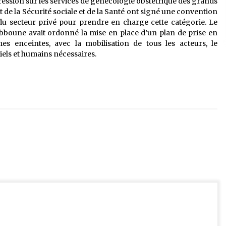
ression sur les services de génécologie obstétrique des grands
et de la Sécurité sociale et de la Santé ont signé une convention
 du secteur privé pour prendre en charge cette catégorie. Le
bboune avait ordonné la mise en place d’un plan de prise en
s enceintes, avec la mobilisation de tous les acteurs, le
els et humains nécessaires.