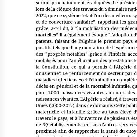
seront prochainement éradiquées. Le présiden
lors de la clôture des travaux du Séminaire nat
2022, que ce système “était l’un des meilleurs s
et de couverture sanitaire”, rappelant les gr
grâce, a-t-il dit, à “la mobilisation des méde
mortelles”. Il a également évoqué “l’adoption d
patents, faisant de l’Algérie le premier pays
positifs tels que l’augmentation de l’espérance
des “progrès notables” grâce à l’intérêt acco
mobilisés pour l’amélioration des prestations f
la Constitution, ce qui a permis à l’Algérie d
onusienne”. Le renforcement du secteur par de
maladies infectieuses et l’élimination complèt
décès en général et de la mortalité infantile, q
pour 1.000 naissances vivantes au cours des
naissances vivantes. L’Algérie a réalisé, à traver
Unies (2000-2015) dans ce domaine. Cette polit
maternelle et infantile grâce au taux élevé 
travers le pays, et à l’ouverture de plusieurs 
de 39 établissements, en sus d’autres servic
proximité afin de rapprocher la santé du citoy