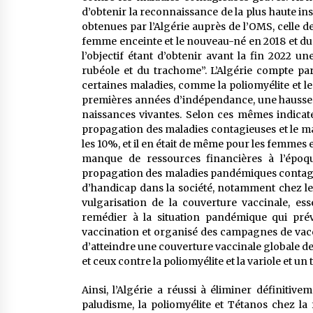
d’obtenir la reconnaissance de la plus haute in
obtenues par l’Algérie auprès de l’OMS, celle de
femme enceinte et le nouveau-né en 2018 et du p
l’objectif étant d’obtenir avant la fin 2022 un
rubéole et du trachome”. L’Algérie compte pa
certaines maladies, comme la poliomyélite et l
premières années d’indépendance, une hausse 
naissances vivantes. Selon ces mêmes indicate
propagation des maladies contagieuses et le ma
les 10%, et il en était de même pour les femmes 
manque de ressources financières à l’époqu
propagation des maladies pandémiques contagi
d’handicap dans la société, notamment chez le
vulgarisation de la couverture vaccinale, es
remédier à la situation pandémique qui préval
vaccination et organisé des campagnes de vacci
d’atteindre une couverture vaccinale globale d
et ceux contre la poliomyélite et la variole et un
Ainsi, l’Algérie a réussi à éliminer définitiv
paludisme, la poliomyélite et Tétanos chez l