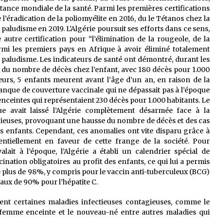
stance mondiale de la santé. Parmi les premières certifications
 l’éradication de la poliomyélite en 2016, du le Tétanos chez la
aludisme en 2019. L’Algérie poursuit ses efforts dans ce sens,
e autre certification pour “l’élimination de la rougeole, de la
rmi les premiers pays en Afrique à avoir éliminé totalement
e paludisme. Les indicateurs de santé ont démontré, durant les
du nombre de décès chez l’enfant, avec 180 décès pour 1.000
urs, 5 enfants meurent avant l’âge d’un an, en raison de la
nque de couverture vaccinale qui ne dépassait pas à l’époque
enceintes qui représentaient 230 décès pour 1.000 habitants. Le
e avait laissé l’Algérie complètement désarmée face à la
euses, provoquant une hausse du nombre de décès et des cas
s enfants. Cependant, ces anomalies ont vite disparu grâce à
sentiellement en faveur de cette frange de la société. Pour
ait à l’époque, l’Algérie a établi un calendrier spécial de
nation obligatoires au profit des enfants, ce qui lui a permis
e plus de 98%, y compris pour le vaccin anti-tuberculeux (BCG)
 taux de 90% pour l’hépatite C.
ement certaines maladies infectieuses contagieuses, comme le
a femme enceinte et le nouveau-né entre autres maladies qui