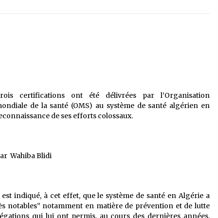
é
Quand on va vite
5 ans ago
Le monstrueux vieillard (Un récit
du Sud algérien)
5 ans ago
Tradition orale/ D’où viennent les
rois certifications ont été délivrées par l’Organisation
contes et à quoi servent-ils?
ondiale de la santé (OMS) au système de santé algérien en
5 ans ago
econnaissance de ses efforts colossaux.
ar Wahiba Blidi
l est indiqué, à cet effet, que le système de santé en Algérie a
s notables” notamment en matière de prévention et de lutte
égations qui lui ont permis, au cours des dernières années,