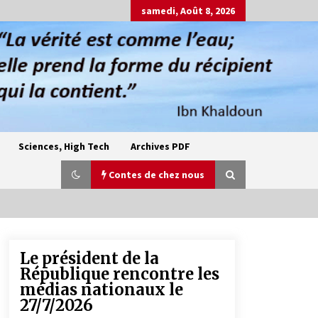
samedi, Août 8, 2026
Sciences, High Tech
Archives PDF
Contes de chez nous
Le président de la
Oum el Gaïla / L’ogresse du M’zab
République rencontre les
4 ans ago
médias nationaux le
27/7/2026