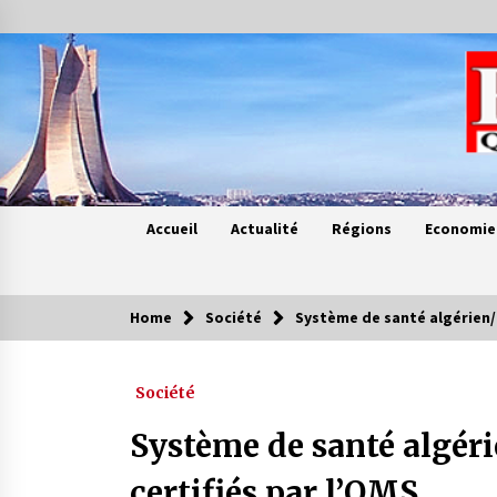
Skip
to
content
Accueil
Actualité
Régions
Economie
Home
Société
Système de santé algérien/
Contes de chez nous
Société
Quand la mère n’est plus là (17e
partie)
Système de santé algéri
4 ans ago
certifiés par l’OMS