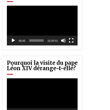
« Père, tiens-moi, je vais tomber ! »
5 ans ago
Lecteur
vidéo
Rencontre nocturne dans le désert
(Un conte touareg)
5 ans ago
00:00
02:05:51
Pourquoi la visite du pape
Léon XIV dérange-t-elle?
Lecteur
vidéo