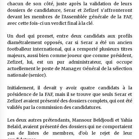
5 ans ago
chacun de son côté, juste après la validation de leurs
dossiers de candidature, Serar et Zefizef s’affronteront
devant les membres de l’Assemblée générale de la FAF,
Rencontre nocturne dans le désert (Un conte
avec cette fois-ci un verdict final à la clé.
touareg)
5 ans ago
Un duel qui promet, entre deux candidats aux profils
diamétralement opposés, car si Serar a été un ancien
Un conte targui/ Quand la tête est vide
footballeur international, qui a remporté plusieurs titres
5 ans ago
majeurs, aussi bien comme joueur que comme président,
Zefizef, lui, est un pur administrateur, qui occupe
actuellement le poste de Manager Général de la sélection
nationale (senior).
Tradition orale/ D’où viennent les contes et à
quoi servent-ils?
5 ans ago
Initialement, il devait y avoir quatre candidats à la
présidence de la FAF, mais il se trouve que seuls Serar et
Zefizef avaient présenté des dossiers complets, qui ont été
validés par la commission des candidatures.
Les deux autres prétendants, Mansour Beldjoudi et Yahia
Belaïd, avaient présenté des dossiers qui ne comportaient
pas de listes de membres, d’où le rejet de leur