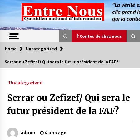
Skip
to
content
Contes de chez nous
Home
Uncategorized
Contes de chez nous
Serrar ou Zefizef/ Qui sera le futur président de la FAF?
Quand la mère n’est plus là (17e partie)
4 ans ago
Uncategorized
Serrar ou Zefizef/ Qui sera le
Magie de sorcier
4 ans ago
futur président de la FAF?
Oum el Gaïla / L’ogresse du M’zab
admin
4 ans ago
4 ans ago