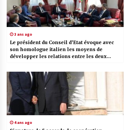
3 ans ago
Le président du Conseil d’Etat évoque avec
son homologue italien les moyens de
développer les relations entre les deux
instances
4 ans ago