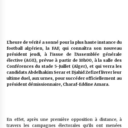
Mythes et croyances / L’hospitalité des
montagnards
4 ans ago
Quand on va vite
L’heure de vérité a sonné pour la plus haute instance du
5 ans ago
football algérien, la FAF, qui connaîtra son nouveau
président jeudi, à l’issue de l’Assemblée générale
élective (AGE), prévue à partir de 10h00, à la salle des
Conférences du stade 5-Juillet (Alger), et qui verra les
« Père, tiens-moi, je vais tomber ! »
candidats Abdelhakim Serar et Djahid Zefizef livrer leur
5 ans ago
ultime duel, aux urnes, pour succéder officiellement au
président démissionnaire, Charaf-Eddine Amara.
Le bouc de l’Au-delà
5 ans ago
En effet, après une première opposition à distance, à
Le monstrueux vieillard (Un récit du Sud
algérien)
travers les campagnes électorales qu’ils ont menées