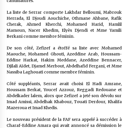
candidatures.
La liste de Serrar comporte Lakhdar Belloumi, Mabrouk
Herrada, El Djoudi Aouchiche, Othmane Ahbane, Rafik
Cherak, Ahmed Kherchi, Mohamed Harid, Hamlil
Mamoun, Nacer Khedim, Elyès Djendi et Mme Yamili
Berkani comme membre féminin.
De son côté, Zefizef a étoffé sa liste avec Mohamed
Maouche, Mohamed Ghouti, Azeddine Arab, Houssam-
Eddine Harkat, Hakim Meddane, Azeddine Bennacer,
Djilali Aïdet, Djamel Merbout, Abdelhafid Fergani, et Mme
Nassiba Laghouati comme membre féminin.
Côté suppléants, Serrar avait choisi El Hadi Amrane,
Houssam Berkat, Youcef Azzouz, Reggadi Redouane et
Abdelkader lalem, alors que Zefizef a jeté son dévolu sur
Imad Amissi, Abdelhak Khabouz, Touati Derdour, Khalifa
Mazeroua et Imad Khedis.
Le nouveau président de la FAF sera appelé à succéder à
Charaf-Eddine Amara qui avait annoncé sa démission le