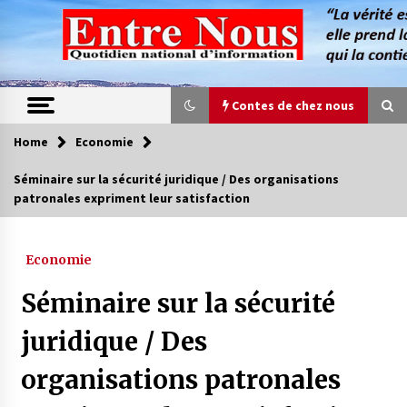
Skip
to
content
Contes de chez nous
Home
Economie
Contes de chez nous
Séminaire sur la sécurité juridique / Des organisations
patronales expriment leur satisfaction
Quand la mère n’est plus là (17e partie)
4 ans ago
Economie
Magie de sorcier
Séminaire sur la sécurité
4 ans ago
juridique / Des
organisations patronales
Oum el Gaïla / L’ogresse du M’zab
4 ans ago