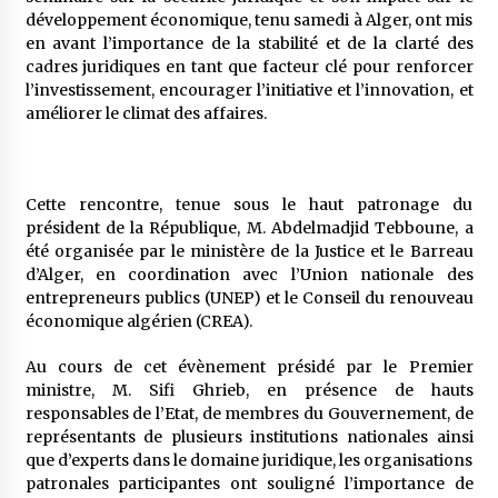
5 ans ago
développement économique, tenu samedi à Alger, ont mis
en avant l’importance de la stabilité et de la clarté des
cadres juridiques en tant que facteur clé pour renforcer
Rencontre nocturne dans le désert (Un conte
touareg)
l’investissement, encourager l’initiative et l’innovation, et
5 ans ago
améliorer le climat des affaires.
Un conte targui/ Quand la tête est vide
5 ans ago
Cette rencontre, tenue sous le haut patronage du
président de la République, M. Abdelmadjid Tebboune, a
été organisée par le ministère de la Justice et le Barreau
Tradition orale/ D’où viennent les contes et à
d’Alger, en coordination avec l’Union nationale des
quoi servent-ils?
entrepreneurs publics (UNEP) et le Conseil du renouveau
5 ans ago
économique algérien (CREA).
Au cours de cet évènement présidé par le Premier
ministre, M. Sifi Ghrieb, en présence de hauts
responsables de l’Etat, de membres du Gouvernement, de
représentants de plusieurs institutions nationales ainsi
que d’experts dans le domaine juridique, les organisations
patronales participantes ont souligné l’importance de