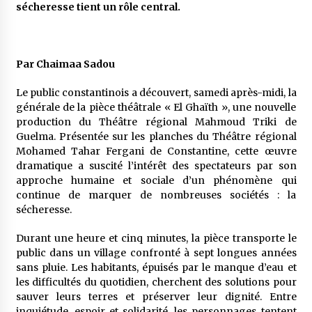
5 ans ago
sécheresse tient un rôle central.
Rencontre nocturne dans le désert (Un conte
touareg)
Par Chaimaa Sadou
5 ans ago
Le public constantinois a découvert, samedi après-midi, la
Un conte targui/ Quand la tête est vide
générale de la pièce théâtrale « El Ghaïth », une nouvelle
5 ans ago
production du Théâtre régional Mahmoud Triki de
Guelma. Présentée sur les planches du Théâtre régional
Mohamed Tahar Fergani de Constantine, cette œuvre
dramatique a suscité l’intérêt des spectateurs par son
Tradition orale/ D’où viennent les contes et à
approche humaine et sociale d’un phénomène qui
quoi servent-ils?
continue de marquer de nombreuses sociétés : la
5 ans ago
sécheresse.
Durant une heure et cinq minutes, la pièce transporte le
public dans un village confronté à sept longues années
sans pluie. Les habitants, épuisés par le manque d’eau et
les difficultés du quotidien, cherchent des solutions pour
sauver leurs terres et préserver leur dignité. Entre
inquiétude, espoir et solidarité, les personnages tentent