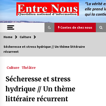
Skip
to
content
Contes de chez nous
Home
Culture
Contes de chez nous
Sécheresse et stress hydrique // Un thème littéraire
récurrent
Quand la mère n’est plus là (17e partie)
4 ans ago
Culture
Théâtre
Magie de sorcier
Sécheresse et stress
4 ans ago
hydrique // Un thème
littéraire récurrent
Oum el Gaïla / L’ogresse du M’zab
4 ans ago