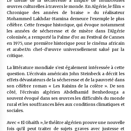
Le thème de la sécheresse a inspiré de nombreuses
œuvres culturelles à travers le monde. En Algérie, le film «
Chronique des années de braise » du réalisateur
Mohammed Lakhdar-Hamina demeure l’exemple le plus
célèbre. Cette fresque historique, qui évoque notamment
les années de sécheresse et de misère dans l’Algérie
colonisée, a remporté la Palme d’or au Festival de Cannes
en 1975, une première historique pour le cinéma africain
et arabe.Un chef-d’œuvre universellement salué par la
critique.
La littérature mondiale s’est également intéressée à cette
question. L’écrivain américain John Steinbeck a décrit les
effets dévastateurs de la sécheresse et de la pauvreté dans
son célèbre roman « Les Raisins de la colère ». De son
côté, l’écrivain algérien Abdelhamid Benhedouga a
souvent évoqué dans ses œuvres les difficultés du monde
rural et les souffrances liées aux conditions climatiques et
sociales.
Avec « El Ghaïth », le théâtre algérien prouve une nouvelle
fois qu’il peut traiter de sujets graves avec justesse et