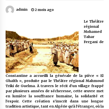
admin
2 mois ago
Mythes et croyances / L’hospitalité des
montagnards
Le Théâtre
4 ans ago
régional
Mohamed
Quand on va vite
Tahar
5 ans ago
Fergani de
« Père, tiens-moi, je vais tomber ! »
5 ans ago
Constantine a accueilli la générale de la pièce « El
Le bouc de l’Au-delà
Ghaïth », produite par le Théâtre régional Mahmoud
5 ans ago
Triki de Guelma. À travers le récit d’un village frappé
par plusieurs années de sécheresse, cette œuvre met
en lumière la souffrance humaine, la solidarité et
l’espoir. Cette création s’inscrit dans une longue
Le monstrueux vieillard (Un récit du Sud
algérien)
tradition artistique, tant en Algérie qu’à l’étranger, où la