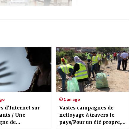
ago
1 an ago
s d’Internet sur
Vastes campagnes de
ants / Une
nettoyage à travers le
gne de
pays/Pour un été propre,
lisation lancée
convivial et sécurisé