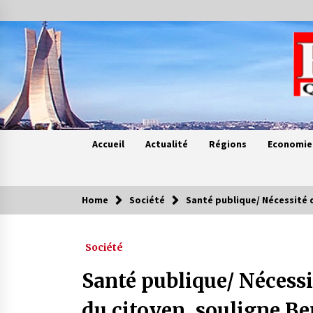
Skip
to
content
Accueil
Actualité
Régions
Economie
Home
Société
Santé publique/ Nécessité 
Contes de chez nous
Société
Quand la mère n’est plus là (17e
partie)
Santé publique/ Nécessi
4 ans ago
du citoyen, souligne B