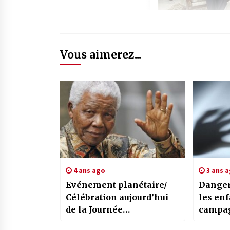
Vous aimerez...
4 ans ago
3 ans 
Evénement planétaire/
Danger
Célébration aujourd’hui
les enf
de la Journée
campa
internationale Nelson-
sensibi