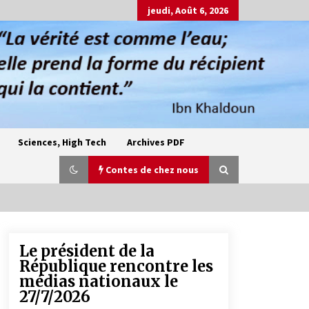
jeudi, Août 6, 2026
Sciences, High Tech
Archives PDF
Contes de chez nous
Le président de la
Oum el Gaïla / L’ogresse du M’zab
République rencontre les
4 ans ago
médias nationaux le
27/7/2026