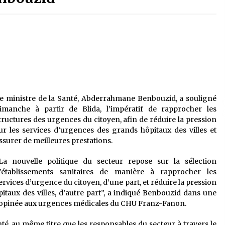
é
Quand on va vite
5 ans ago
Le monstrueux vieillard (Un récit
du Sud algérien)
5 ans ago
Tradition orale/ D’où viennent les
e ministre de la Santé, Abderrahmane Benbouzid, a souligné
contes et à quoi servent-ils?
imanche à partir de Blida, l’impératif de rapprocher les
5 ans ago
tructures des urgences du citoyen, afin de réduire la pression
ur les services d’urgences des grands hôpitaux des villes et
ssurer de meilleures prestations.
La nouvelle politique du secteur repose sur la sélection
’établissements sanitaires de manière à rapprocher les
ervices d’urgence du citoyen, d’une part, et réduire la pression
itaux des villes, d’autre part”, a indiqué Benbouzid dans une
 inopinée aux urgences médicales du CHU Franz-Fanon.
a santé, au même titre que les responsables du secteur à travers le