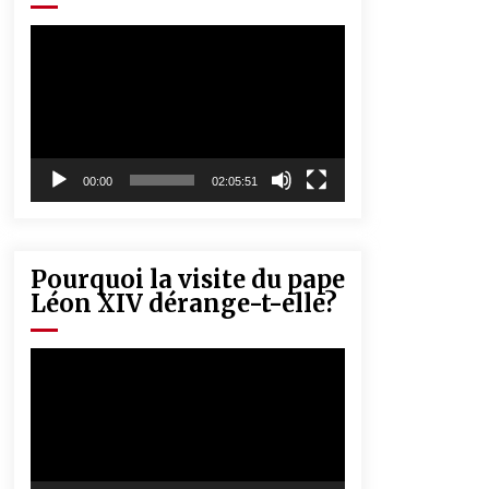
« Père, tiens-moi, je vais tomber ! »
5 ans ago
Lecteur
vidéo
Rencontre nocturne dans le désert
(Un conte touareg)
5 ans ago
00:00
02:05:51
Pourquoi la visite du pape
Léon XIV dérange-t-elle?
Lecteur
vidéo