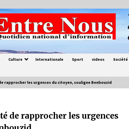
Culture
Internationale
Sport
videos
Société
de rapprocher les urgences du citoyen, souligne Benbouzid
Magie de sorcier
4 ans ago
té de rapprocher les urgences
enbouzid