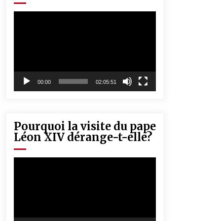
« Père, tiens-moi, je vais tomber ! »
5 ans ago
Lecteur
vidéo
Rencontre nocturne dans le désert
(Un conte touareg)
5 ans ago
00:00
02:05:51
Pourquoi la visite du pape
Léon XIV dérange-t-elle?
Lecteur
vidéo