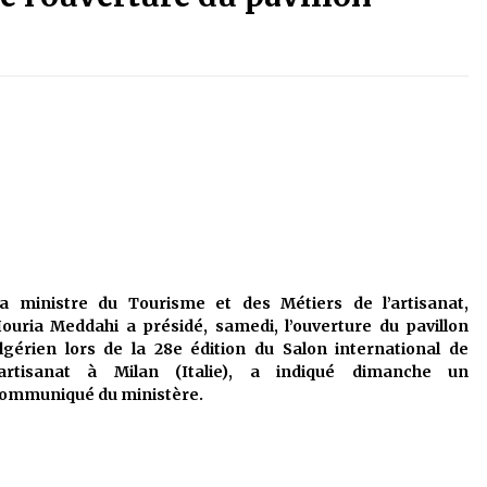
é
Quand on va vite
5 ans ago
Le monstrueux vieillard (Un récit
du Sud algérien)
5 ans ago
Tradition orale/ D’où viennent les
contes et à quoi servent-ils?
5 ans ago
a ministre du Tourisme et des Métiers de l’artisanat,
ouria Meddahi a présidé, samedi, l’ouverture du pavillon
lgérien lors de la 28e édition du Salon international de
’artisanat à Milan (Italie), a indiqué dimanche un
ommuniqué du ministère.