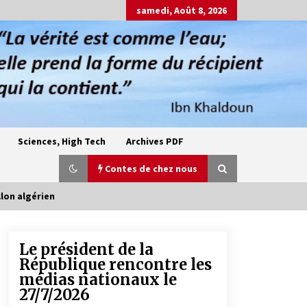
samedi, Août 8, 2026
Sciences, High Tech
Archives PDF
Contes de chez nous
llon algérien
Le président de la
Oum el Gaïla / L’ogresse du M’zab
République rencontre les
4 ans ago
médias nationaux le
27/7/2026