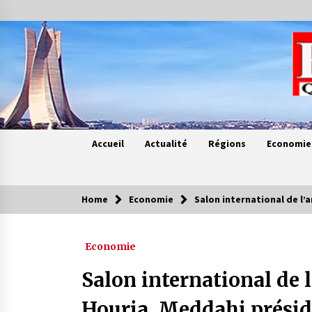
Skip
to
content
Accueil
Actualité
Régions
Economie
Home
Economie
Salon international de l’
Contes de chez nous
Economie
Quand la mère n’est plus là (17e
partie)
Salon international de l
4 ans ago
Houria Meddahi préside