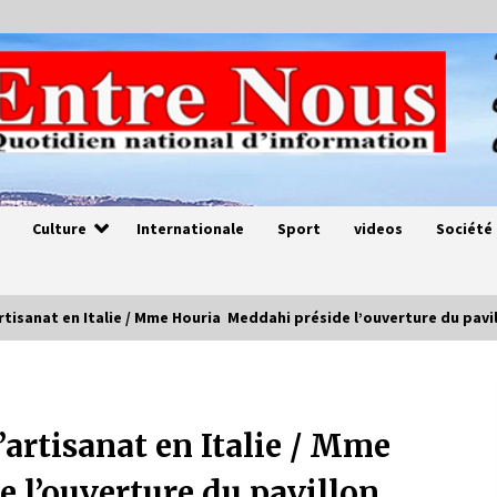
Culture
Internationale
Sport
videos
Société
artisanat en Italie / Mme Houria Meddahi préside l’ouverture du pavi
Magie de sorcier
4 ans ago
’artisanat en Italie / Mme
 l’ouverture du pavillon