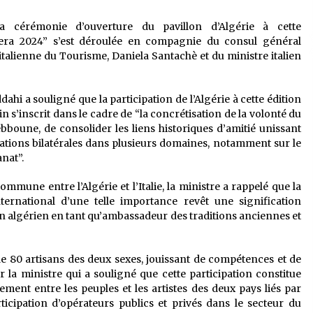
a cérémonie d’ouverture du pavillon d’Algérie à cette
Fiera 2024” s’est déroulée en compagnie du consul général
 italienne du Tourisme, Daniela Santachè et du ministre italien
hi a souligné que la participation de l’Algérie à cette édition
n s’inscrit dans le cadre de “la concrétisation de la volonté du
boune, de consolider les liens historiques d’amitié unissant
 relations bilatérales dans plusieurs domaines, notamment sur le
nat”.
mmune entre l’Algérie et l’Italie, la ministre a rappelé que la
ternational d’une telle importance revêt une signification
isan algérien en tant qu’ambassadeur des traditions anciennes et
 de 80 artisans des deux sexes, jouissant de compétences et de
ir la ministre qui a souligné que cette participation constitue
ement entre les peuples et les artistes des deux pays liés par
rticipation d’opérateurs publics et privés dans le secteur du