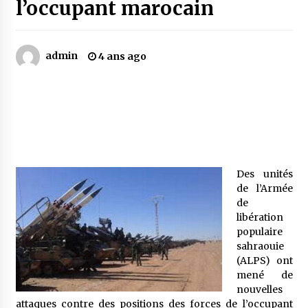
l’occupant marocain
Mythes et croyances / L’hospitalité des
montagnards
admin
4 ans ago
4 ans ago
Quand on va vite
5 ans ago
« Père, tiens-moi, je vais tomber ! »
Des unités
5 ans ago
de l’Armée
de
libération
Le bouc de l’Au-delà
populaire
5 ans ago
sahraouie
(ALPS) ont
mené de
Le monstrueux vieillard (Un récit du Sud
nouvelles
algérien)
attaques contre des positions des forces de l’occupant