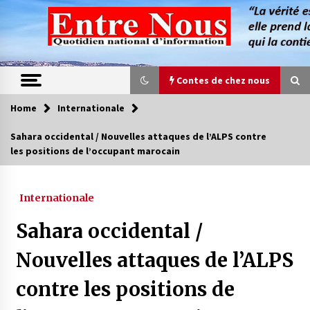
Skip
to
content
Contes de chez nous
Home
Internationale
Contes de chez nous
Sahara occidental / Nouvelles attaques de l’ALPS contre
les positions de l’occupant marocain
Quand la mère n’est plus là (17e partie)
4 ans ago
Internationale
Magie de sorcier
Sahara occidental /
4 ans ago
Nouvelles attaques de l’ALPS
contre les positions de
Oum el Gaïla / L’ogresse du M’zab
4 ans ago