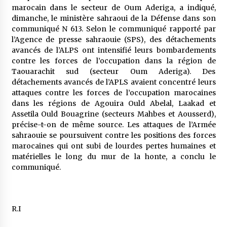
5 ans ago
marocain dans le secteur de Oum Aderiga, a indiqué,
dimanche, le ministère sahraoui de la Défense dans son
communiqué N 613. Selon le communiqué rapporté par
Rencontre nocturne dans le désert (Un conte
l’Agence de presse sahraouie (SPS), des détachements
touareg)
avancés de l’ALPS ont intensifié leurs bombardements
5 ans ago
contre les forces de l’occupation dans la région de
Taouarachit sud (secteur Oum Aderiga). Des
Un conte targui/ Quand la tête est vide
détachements avancés de l’APLS avaient concentré leurs
5 ans ago
attaques contre les forces de l’occupation marocaines
dans les régions de Agouira Ould Abelal, Laakad et
Assetila Ould Bouagrine (secteurs Mahbes et Aousserd),
Tradition orale/ D’où viennent les contes et à
précise-t-on de même source. Les attaques de l’Armée
quoi servent-ils?
sahraouie se poursuivent contre les positions des forces
5 ans ago
marocaines qui ont subi de lourdes pertes humaines et
matérielles le long du mur de la honte, a conclu le
communiqué.
R.I