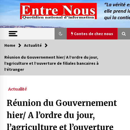
Skip
to
content
Contes de chez nous
Home
Actualité
Contes de chez nous
Réunion du Gouvernement hier/ A l’ordre du jour,
l’agriculture et l’ouverture de filiales bancaires à
Quand la mère n’est plus là (17e partie)
l’étranger
4 ans ago
Actualité
Magie de sorcier
4 ans ago
Réunion du Gouvernement
hier/ A l’ordre du jour,
Oum el Gaïla / L’ogresse du M’zab
l’agriculture et l’ouverture
4 ans ago