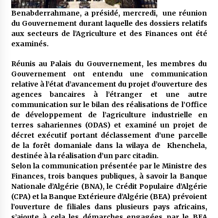
5 ans ago
Benabderrahmane, a présidé, mercredi, une réunion
du Gouvernement durant laquelle des dossiers relatifs
Rencontre nocturne dans le désert (Un conte
aux secteurs de l’Agriculture et des Finances ont été
touareg)
examinés.
5 ans ago
Réunis au Palais du Gouvernement, les membres du
Gouvernement ont entendu une communication
Un conte targui/ Quand la tête est vide
relative à l’état d’avancement du projet d’ouverture des
5 ans ago
agences bancaires à l’étranger et une autre
communication sur le bilan des réalisations de l’Office
de développement de l’agriculture industrielle en
Tradition orale/ D’où viennent les contes et à
terres sahariennes (ODAS) et examiné un projet de
quoi servent-ils?
décret exécutif portant déclassement d’une parcelle
5 ans ago
de la forêt domaniale dans la wilaya de Khenchela,
destinée à la réalisation d’un parc citadin.
Selon la communication présentée par le Ministre des
Finances, trois banques publiques, à savoir la Banque
Nationale d’Algérie (BNA), le Crédit Populaire d’Algérie
(CPA) et la Banque Extérieure d’Algérie (BEA) prévoient
l’ouverture de filiales dans plusieurs pays africains,
s’ajoute à cela les démarches engagées par le BEA