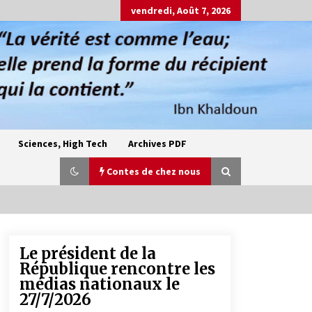
vendredi, Août 7, 2026
Sciences, High Tech
Archives PDF
Contes de chez nous
Le président de la
Oum el Gaïla / L’ogresse du M’zab
République rencontre les
4 ans ago
médias nationaux le
27/7/2026