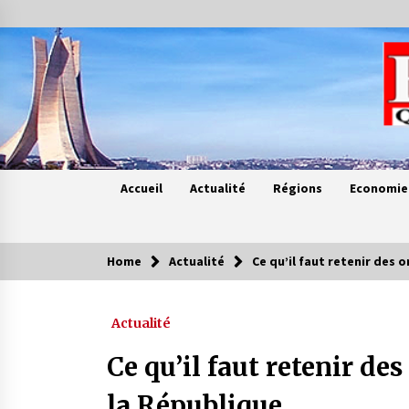
Skip
to
content
Accueil
Actualité
Régions
Economie
Home
Actualité
Ce qu’il faut retenir des 
Contes de chez nous
Actualité
Quand la mère n’est plus là (17e
partie)
Ce qu’il faut retenir de
4 ans ago
la République