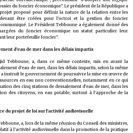
sier du foncier économique”. Le président de la République a
rojet proposé pour définir la nature de la relation entre les
 devant être créées pour l’octroi et la gestion du foncier
e communiqué. Le Président Tebboune a également donné des
argées du foncier économique un statut particulier leur
nt leur portefeuille foncier”.
lement d’eau de mer dans les délais impartis
jid Tebboune, a, dans ce même contexte, mis en avant la
salement d’eau de mer, dans les délais impartis, selon la même
e a instruit le gouvernement de poursuivre la mise en œuvre de
ressources en eau non conventionnelles, notamment en ce qui
sation des cinq stations de dessalement d’eau de mer, dans les
tion des citoyens, en eau potable, surtout à l’approche de la
du projet de loi sur l’activité audiovisuelle
Tebboune, a, lors de la même réunion du Conseil des ministres,
latif à l’activité audiovisuelle dans la promotion de la pratique