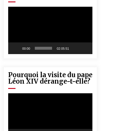
« Père, tiens-moi, je vais tomber ! »
5 ans ago
Lecteur
vidéo
Rencontre nocturne dans le désert
(Un conte touareg)
5 ans ago
00:00
02:05:51
Pourquoi la visite du pape
Léon XIV dérange-t-elle?
Lecteur
vidéo