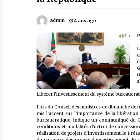
Mythes et croyances / L’hospitalit
des montagnards
4 ans ago
admin
4 ans ago
Le bouc de l’Au-delà
P
5 ans ago
L
d
Un conte targui/ Quand la tête est
d
vide
G
5 ans ago
O
a
Libérer l’investissement du système bureaucra
Lors du Conseil des ministres de dimanche dern
mis l’accent sur l’importance de la libératio
bureaucratique, indique un communiqué du Co
conditions et modalités d’octroi de concession
réalisation de projets d’investissement, le Prés
du parcours des projets d’investissement du 