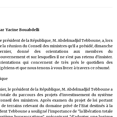
é
Quand on va vite
5 ans ago
Le monstrueux vieillard (Un récit
du Sud algérien)
ar Yacine Bouabdelli
5 ans ago
e président de la République, M. Abdelmadjid Tebboune, a, lors
e la réunion du Conseil des ministres qu’il a présidé, dimanche
Tradition orale/ D’où viennent les
ernier, donné des orientations aux membres du
contes et à quoi servent-ils?
ouvernement et sur lesquelles il ne s’est pas retenu d’insister.
5 ans ago
rientations qui concernent de très prés le quotidien des
lgériens et que nous tenons à vous livrer à travers ce résumé.
tique
ier, le président de la République, M. Abdelmadjid Tebboune a
n totale du parcours des projets d’investissement du système
nseil des ministres. Après examen du projet de loi portant
 de terrains relevant du domaine privé de l’Etat destinés à la
ident Tebboune a souligné l’importance de “la libération totale
système bureaucratique”, préconisant “d’adopter une logique