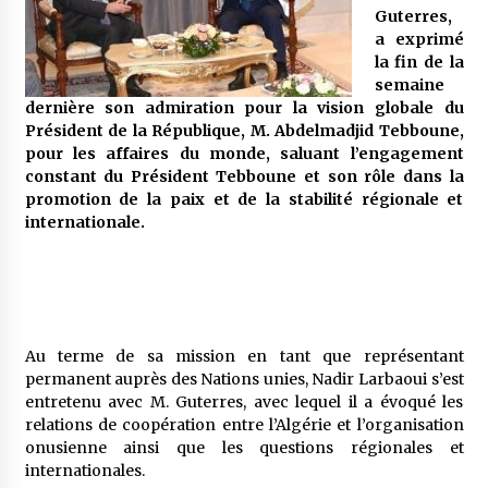
5 ans ago
Guterres,
a exprimé
la fin de la
Rencontre nocturne dans le désert (Un conte
touareg)
semaine
dernière son admiration pour la vision globale du
5 ans ago
Président de la République, M. Abdelmadjid Tebboune,
pour les affaires du monde, saluant l’engagement
Un conte targui/ Quand la tête est vide
constant du Président Tebboune et son rôle dans la
5 ans ago
promotion de la paix et de la stabilité régionale et
internationale.
Tradition orale/ D’où viennent les contes et à
quoi servent-ils?
5 ans ago
Au terme de sa mission en tant que représentant
permanent auprès des Nations unies, Nadir Larbaoui s’est
entretenu avec M. Guterres, avec lequel il a évoqué les
relations de coopération entre l’Algérie et l’organisation
onusienne ainsi que les questions régionales et
internationales.