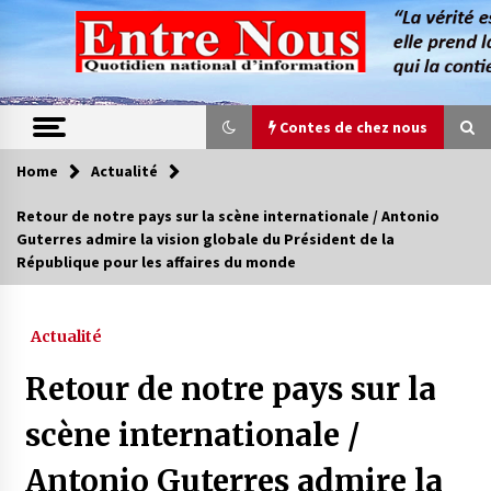
Skip
to
content
Contes de chez nous
Home
Actualité
Contes de chez nous
Retour de notre pays sur la scène internationale / Antonio
Guterres admire la vision globale du Président de la
Quand la mère n’est plus là (17e partie)
République pour les affaires du monde
4 ans ago
Actualité
Magie de sorcier
4 ans ago
Retour de notre pays sur la
scène internationale /
Oum el Gaïla / L’ogresse du M’zab
Antonio Guterres admire la
4 ans ago