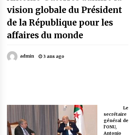
vision globale du Président
Mythes et croyances / L’hospitalité des
de la République pour les
montagnards
4 ans ago
affaires du monde
Quand on va vite
5 ans ago
admin
3 ans ago
« Père, tiens-moi, je vais tomber ! »
5 ans ago
Le bouc de l’Au-delà
5 ans ago
Le
secrétaire
général de
Le monstrueux vieillard (Un récit du Sud
l’ONU,
algérien)
Antonio