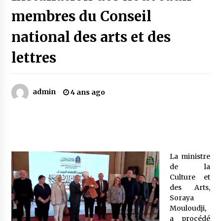
membres du Conseil
Mythes et croyances / L’hospitalité des
national des arts et des
montagnards
4 ans ago
lettres
Quand on va vite
5 ans ago
admin
4 ans ago
« Père, tiens-moi, je vais tomber ! »
5 ans ago
La ministre
Le bouc de l’Au-delà
de la
5 ans ago
Culture et
des Arts,
Soraya
Le monstrueux vieillard (Un récit du Sud
Mouloudji,
algérien)
a procédé