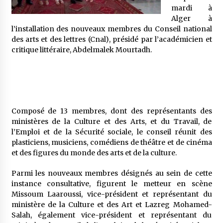
5 ans ago
mardi à
Alger à
l’installation des nouveaux membres du Conseil national
Rencontre nocturne dans le désert (Un conte
touareg)
des arts et des lettres (Cnal), présidé par l’académicien et
5 ans ago
critique littéraire, Abdelmalek Mourtadh.
Un conte targui/ Quand la tête est vide
5 ans ago
Composé de 13 membres, dont des représentants des
ministères de la Culture et des Arts, et du Travail, de
Tradition orale/ D’où viennent les contes et à
quoi servent-ils?
l’Emploi et de la Sécurité sociale, le conseil réunit des
5 ans ago
plasticiens, musiciens, comédiens de théâtre et de cinéma
et des figures du monde des arts et de la culture.
Parmi les nouveaux membres désignés au sein de cette
instance consultative, figurent le metteur en scène
Missoum Laaroussi, vice-président et représentant du
ministère de la Culture et des Art et Lazreg Mohamed-
Salah, également vice-président et représentant du