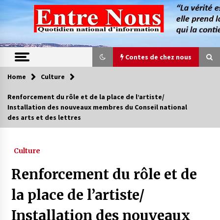
Skip
to
content
Contes de chez nous
Home
Culture
Contes de chez nous
Renforcement du rôle et de la place de l’artiste/
Installation des nouveaux membres du Conseil national
Quand la mère n’est plus là (17e partie)
des arts et des lettres
4 ans ago
Culture
Magie de sorcier
4 ans ago
Renforcement du rôle et de
la place de l’artiste/
Oum el Gaïla / L’ogresse du M’zab
Installation des nouveaux
4 ans ago