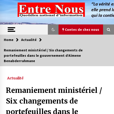
Skip
to
content
Contes de chez nous
Home
Actualité
Contes de chez nous
Remaniement ministériel / Six changements de
portefeuilles dans le gouvernement d’Aïmene
Quand la mère n’est plus là (17e partie)
Benabderrahmane
4 ans ago
Actualité
Magie de sorcier
4 ans ago
Remaniement ministériel /
Six changements de
Oum el Gaïla / L’ogresse du M’zab
portefeuilles dans le
4 ans ago