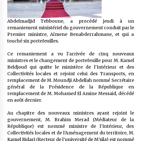
5 ans ago
Rencontre nocturne dans le désert (Un conte
Abdelmadjid Tebboune, a procédé jeudi à un
touareg)
remaniement ministériel du gouvernement conduit par le
5 ans ago
Premier ministre, Aïmene Benabderrahmane, et qui a
touché six portefeuilles.
Un conte targui/ Quand la tête est vide
Ce remaniement a vu l’arrivée de cinq nouveaux
5 ans ago
ministres et le changement de portefeuille pour M. Kamel
Beldjoud qui quitte le ministère de l’Intérieur et des
Collectivités locales et rejoint celui des Transports, en
Tradition orale/ D’où viennent les contes et à
remplacement de M. Moundji Abdellah nommé Secrétaire
quoi servent-ils?
général de la Présidence de la République en
5 ans ago
remplacement de M. Mohamed El Amine Messaid, décédé
en août dernier.
Au chapitre des nouveaux ministres ayant rejoint le
gouvernement, M. Brahim Merad (Médiateur de la
République) est nommé ministre de l’Intérieur, des
Collectivités locales et de l’Aménagement du territoire, M.
Kamel Bidari (Recteur de l’université de M’sila) est nommé