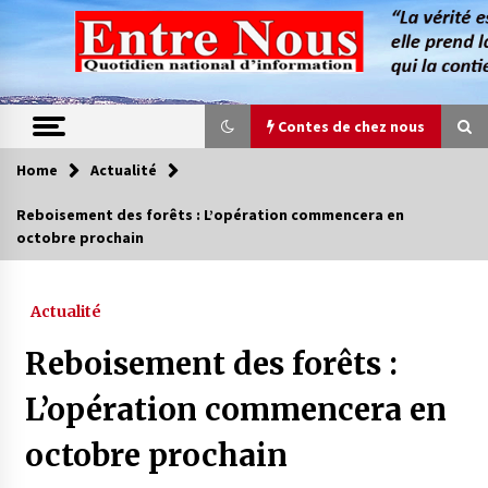
Skip
to
content
Contes de chez nous
Home
Actualité
Contes de chez nous
Reboisement des forêts : L’opération commencera en
octobre prochain
Quand la mère n’est plus là (17e partie)
4 ans ago
Actualité
Magie de sorcier
Reboisement des forêts :
4 ans ago
L’opération commencera en
octobre prochain
Oum el Gaïla / L’ogresse du M’zab
4 ans ago