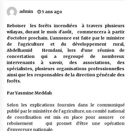
admin
5 ans ago
Mythes et croyances / L’hospitalité des
montagnards
Reboiser les forêts incendiées à travers plusieurs
4 ans ago
wilayas, durant le mois d’août, commencera à partir
d’octobre prochain. L’annonce est faite par le ministre
Quand on va vite
de l’agriculture et du développement rural,
5 ans ago
Abdelhamid Hemdani, lors d’une réunion de
concertation qui a regroupé de nombreux
intervenants à savoir, des associations, des
spécialistes, plusieurs organisations professionnelles
« Père, tiens-moi, je vais tomber ! »
ainsi que les responsables de la direction générale des
5 ans ago
forêts.
Par Yasmine Meddah
Le bouc de l’Au-delà
5 ans ago
Selon les explications fournies dans le communiqué
publié par le ministère de l’agriculture, un comité national
de coordination est mis en place pour assurer ce
Le monstrueux vieillard (Un récit du Sud
reboisement qui promet d’être une opération
algérien)
d’envergure nationale.