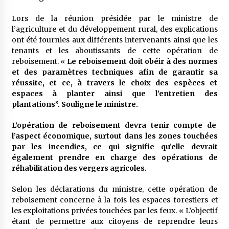
5 ans ago
Lors de la réunion présidée par le ministre de
l’agriculture et du développement rural, des explications
Rencontre nocturne dans le désert (Un conte
ont été fournies aux différents intervenants ainsi que les
touareg)
tenants et les aboutissants de cette opération de
5 ans ago
reboisement. «
Le reboisement doit obéir à des normes
et des paramètres techniques afin de garantir sa
Un conte targui/ Quand la tête est vide
réussite, et ce, à travers le choix des espèces et
5 ans ago
espaces à planter ainsi que l’entretien des
plantations”. Souligne le ministre.
Tradition orale/ D’où viennent les contes et à
L’opération de reboisement devra tenir compte de
quoi servent-ils?
l’aspect économique, surtout dans les zones touchées
5 ans ago
par les incendies, ce qui signifie qu’elle devrait
également prendre en charge des opérations de
réhabilitation des vergers agricoles.
Selon les déclarations du ministre, cette opération de
reboisement concerne à la fois les espaces forestiers et
les exploitations privées touchées par les feux. « L’objectif
étant de permettre aux citoyens de reprendre leurs