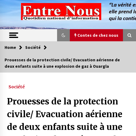
Skip
to
content
Contes de chez nous
Home
Société
Contes de chez nous
Prouesses de la protection civile/ Evacuation aérienne de
deux enfants suite à une explosion de gaz à Ouargla
Quand la mère n’est plus là (17e partie)
4 ans ago
Société
Magie de sorcier
Prouesses de la protection
4 ans ago
civile/ Evacuation aérienne
de deux enfants suite à une
Oum el Gaïla / L’ogresse du M’zab
4 ans ago