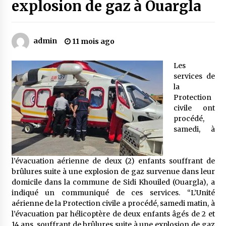
explosion de gaz à Ouargla
Mythes et croyances / L’hospitalité des
montagnards
admin
11 mois ago
4 ans ago
Les
Quand on va vite
services de
5 ans ago
la
Protection
civile ont
procédé,
« Père, tiens-moi, je vais tomber ! »
samedi, à
5 ans ago
l’évacuation aérienne de deux (2) enfants souffrant de
Le bouc de l’Au-delà
brûlures suite à une explosion de gaz survenue dans leur
5 ans ago
domicile dans la commune de Sidi Khouiled (Ouargla), a
indiqué un communiqué de ces services. “L’Unité
aérienne de la Protection civile a procédé, samedi matin, à
Le monstrueux vieillard (Un récit du Sud
l’évacuation par hélicoptère de deux enfants âgés de 2 et
algérien)
14 ans, souffrant de brûlures suite à une explosion de gaz