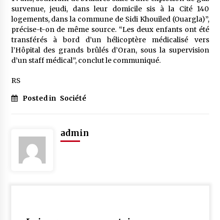
5 ans ago
survenue, jeudi, dans leur domicile sis à la Cité 140
logements, dans la commune de Sidi Khouiled (Ouargla)”,
précise-t-on de même source. “Les deux enfants ont été
Rencontre nocturne dans le désert (Un conte
touareg)
transférés à bord d’un hélicoptère médicalisé vers
5 ans ago
l’Hôpital des grands brûlés d’Oran, sous la supervision
d’un staff médical”, conclut le communiqué.
Un conte targui/ Quand la tête est vide
RS
5 ans ago
Posted in
Société
Tradition orale/ D’où viennent les contes et à
quoi servent-ils?
admin
5 ans ago