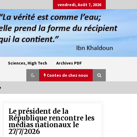
vendredi, Août 7, 2026
Sciences, High Tech
Archives PDF
Contes de chez nous
e
Le président de la
Oum el Gaïla / L’ogresse du M’zab
République rencontre les
4 ans ago
médias nationaux le
27/7/2026