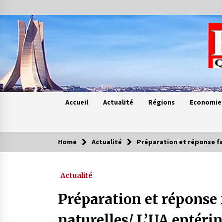
Skip
to
content
Accueil
Actualité
Régions
Economie
Home
Actualité
Préparation et réponse fac
Contes de chez nous
Actualité
Quand la mère n’est plus là (17e
partie)
Préparation et réponse 
4 ans ago
naturelles/ L’UA entérine