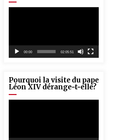
« Père, tiens-moi, je vais tomber ! »
5 ans ago
Lecteur
vidéo
Rencontre nocturne dans le désert
(Un conte touareg)
5 ans ago
00:00
02:05:51
Pourquoi la visite du pape
Léon XIV dérange-t-elle?
Lecteur
vidéo