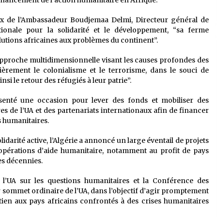
inancement de l’action humanitaire en Afrique.
 voix de l’Ambassadeur Boudjemaa Delmi, Directeur général de
ionale pour la solidarité et le développement, “sa ferme
olutions africaines aux problèmes du continent”.
e approche multidimensionnelle visant les causes profondes des
lièrement le colonialisme et le terrorisme, dans le souci de
si le retour des réfugiés à leur patrie”.
enté une occasion pour lever des fonds et mobiliser des
s de l’UA et des partenariats internationaux afin de financer
s humanitaires.
olidarité active, l’Algérie a annoncé un large éventail de projets
’opérations d’aide humanitaire, notamment au profit de pays
des décennies.
l’UA sur les questions humanitaires et la Conférence des
r sommet ordinaire de l’UA, dans l’objectif d’agir promptement
ien aux pays africains confrontés à des crises humanitaires