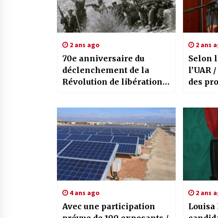
2 ans ago
2 ans 
70e anniversaire du
Selon l
déclenchement de la
l’UAR /
Révolution de libération /
des pro
Un évènement historique
sous la
incarnant la place de
l’Algér
l’Algérie triomphante
4 ans ago
2 ans 
Avec une participation
Louisa