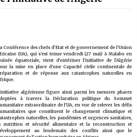
é
Quand on va vite
5 ans ago
Le monstrueux vieillard (Un récit
du Sud algérien)
5 ans ago
a Conférence des chefs d’Etat et de gouvernement de l’Union
fricaine (UA), qui s’est tenue vendredi (27 mai) à Malabo en
Tradition orale/ D’où viennent les
uinée équatoriale, vient d’entériner l’initiative de l’Algérie
contes et à quoi servent-ils?
our la mise en place d’une Capacité civile continentale de
5 ans ago
réparation et de réponse aux catastrophes naturelles en
frique.
’initiative algérienne figure ainsi parmi les mesures phares
doptées à travers la Déclaration politique du Sommet
umanitaire extraordinaire de l’UA, en vue de relever les défis
umanitaires que constituent le changement climatique et
atastrophes naturelles, les pandémies et urgences sanitaires,
a nutrition et sécurité alimentaire et la reconstruction et
éveloppement au lendemain des conflits ainsi que le