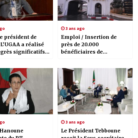
ago
3 ans ago
e président de
Emploi / Insertion de
 L’UGAA a réalisé
près de 20.000
grès significatifs
bénéficiaires de
 présidence de
l’allocation chômage
ie
dans le monde du travail
ago
3 ans ago
 Hanoune
Le Président Tebboune