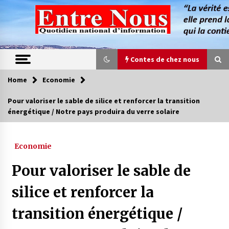
Skip
to
content
Contes de chez nous
Home
Economie
Contes de chez nous
Pour valoriser le sable de silice et renforcer la transition
énergétique / Notre pays produira du verre solaire
Quand la mère n’est plus là (17e partie)
4 ans ago
Economie
Magie de sorcier
Pour valoriser le sable de
4 ans ago
silice et renforcer la
transition énergétique /
Oum el Gaïla / L’ogresse du M’zab
4 ans ago