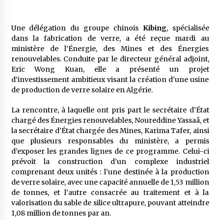
5 ans ago
Une délégation du groupe chinois
Kibing
, spécialisée
Rencontre nocturne dans le désert (Un conte
dans la fabrication de verre, a été reçue mardi au
touareg)
ministère de l’Énergie, des Mines et des Énergies
5 ans ago
renouvelables. Conduite par le directeur général adjoint,
Eric Wong Kuan, elle a présenté un projet
Un conte targui/ Quand la tête est vide
d’investissement ambitieux visant la création d’une usine
5 ans ago
de production de verre solaire en Algérie.
La rencontre, à laquelle ont pris part le secrétaire d’État
Tradition orale/ D’où viennent les contes et à
chargé des Énergies renouvelables, Noureddine Yassaâ, et
quoi servent-ils?
la secrétaire d’État chargée des Mines, Karima Tafer, ainsi
5 ans ago
que plusieurs responsables du ministère, a permis
d’exposer les grandes lignes de ce programme. Celui-ci
prévoit la construction d’un complexe industriel
comprenant deux unités : l’une destinée à la production
de verre solaire, avec une capacité annuelle de 1,53 million
de tonnes, et l’autre consacrée au traitement et à la
valorisation du sable de silice ultrapure, pouvant atteindre
1,08 million de tonnes par an.