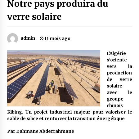
Notre pays produira du
verre solaire
Mythes et croyances / L’hospitalité des
montagnards
4 ans ago
admin
11 mois ago
Quand on va vite
5 ans ago
L’Algérie
s’oriente
vers la
production
« Père, tiens-moi, je vais tomber ! »
de verre
5 ans ago
solaire
avec le
groupe
Le bouc de l’Au-delà
chinois
5 ans ago
Kibing.
Un projet industriel majeur pour valoriser le
sable de silice et renforcer la transition énergétique
Le monstrueux vieillard (Un récit du Sud
Par Dahmane Abderrahmane
algérien)