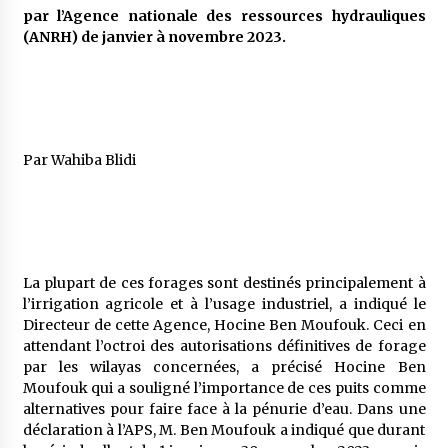
5 ans ago
par l’Agence nationale des ressources hydrauliques
(ANRH) de janvier à novembre 2023.
Rencontre nocturne dans le désert (Un conte
touareg)
5 ans ago
Un conte targui/ Quand la tête est vide
Par Wahiba Blidi
5 ans ago
Tradition orale/ D’où viennent les contes et à
quoi servent-ils?
5 ans ago
La plupart de ces forages sont destinés principalement à
l’irrigation agricole et à l’usage industriel, a indiqué le
Directeur de cette Agence, Hocine Ben Moufouk. Ceci en
attendant l’octroi des autorisations définitives de forage
par les wilayas concernées, a précisé Hocine Ben
Moufouk qui a souligné l’importance de ces puits comme
alternatives pour faire face à la pénurie d’eau. Dans une
déclaration à l’APS, M. Ben Moufouk a indiqué que durant