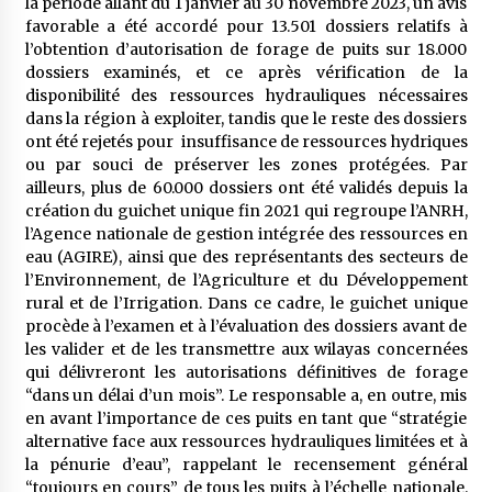
la période allant du 1 janvier au 30 novembre 2023, un avis
favorable a été accordé pour 13.501 dossiers relatifs à
l’obtention d’autorisation de forage de puits sur 18.000
dossiers examinés, et ce après vérification de la
disponibilité des ressources hydrauliques nécessaires
dans la région à exploiter, tandis que le reste des dossiers
ont été rejetés pour insuffisance de ressources hydriques
ou par souci de préserver les zones protégées. Par
ailleurs, plus de 60.000 dossiers ont été validés depuis la
création du guichet unique fin 2021 qui regroupe l’ANRH,
l’Agence nationale de gestion intégrée des ressources en
eau (AGIRE), ainsi que des représentants des secteurs de
l’Environnement, de l’Agriculture et du Développement
rural et de l’Irrigation. Dans ce cadre, le guichet unique
procède à l’examen et à l’évaluation des dossiers avant de
les valider et de les transmettre aux wilayas concernées
qui délivreront les autorisations définitives de forage
“dans un délai d’un mois”. Le responsable a, en outre, mis
en avant l’importance de ces puits en tant que “stratégie
alternative face aux ressources hydrauliques limitées et à
la pénurie d’eau”, rappelant le recensement général
“toujours en cours” de tous les puits à l’échelle nationale.