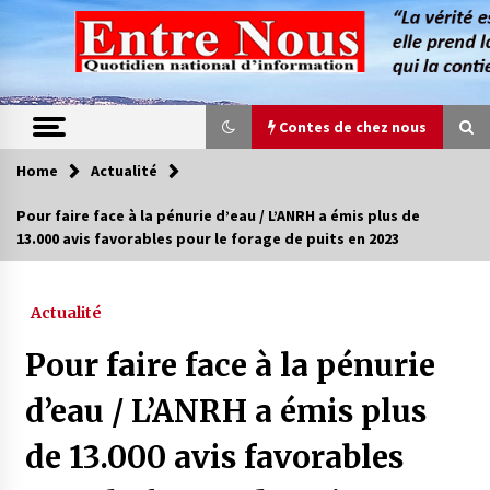
Skip
to
content
Contes de chez nous
Home
Actualité
Contes de chez nous
Pour faire face à la pénurie d’eau / L’ANRH a émis plus de
13.000 avis favorables pour le forage de puits en 2023
Quand la mère n’est plus là (17e partie)
4 ans ago
Actualité
Magie de sorcier
Pour faire face à la pénurie
4 ans ago
d’eau / L’ANRH a émis plus
de 13.000 avis favorables
Oum el Gaïla / L’ogresse du M’zab
4 ans ago