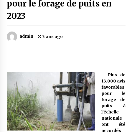
pour le forage de puits en
2023
Mythes et croyances / L’hospitalité des
montagnards
4 ans ago
admin
3 ans ago
Quand on va vite
5 ans ago
« Père, tiens-moi, je vais tomber ! »
Plus de
5 ans ago
13.000 avis
favorables
pour le
Le bouc de l’Au-delà
forage de
5 ans ago
puits à
l’échelle
nationale
Le monstrueux vieillard (Un récit du Sud
ont été
algérien)
accordés