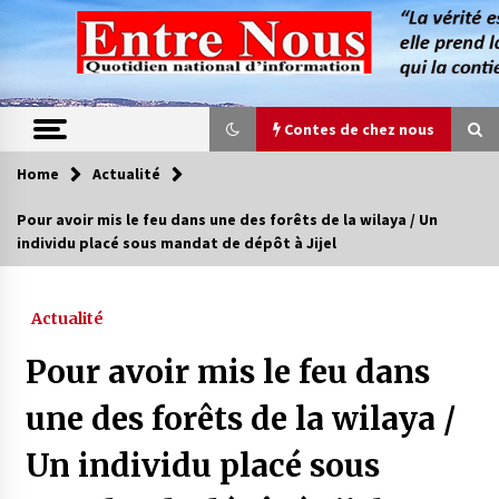
Skip
to
content
Contes de chez nous
Home
Actualité
Contes de chez nous
Pour avoir mis le feu dans une des forêts de la wilaya / Un
individu placé sous mandat de dépôt à Jijel
Quand la mère n’est plus là (17e partie)
4 ans ago
Actualité
Magie de sorcier
Pour avoir mis le feu dans
4 ans ago
une des forêts de la wilaya /
Un individu placé sous
Oum el Gaïla / L’ogresse du M’zab
4 ans ago