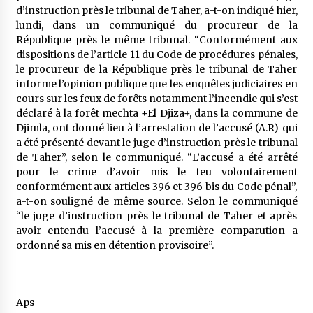
5 ans ago
d’instruction près le tribunal de Taher, a-t-on indiqué hier,
lundi, dans un communiqué du procureur de la
République près le même tribunal. “Conformément aux
Rencontre nocturne dans le désert (Un conte
dispositions de l’article 11 du Code de procédures pénales,
touareg)
le procureur de la République près le tribunal de Taher
5 ans ago
informe l’opinion publique que les enquêtes judiciaires en
cours sur les feux de forêts notamment l’incendie qui s’est
Un conte targui/ Quand la tête est vide
déclaré à la forêt mechta +El Djiza+, dans la commune de
5 ans ago
Djimla, ont donné lieu à l’arrestation de l’accusé (A.R) qui
a été présenté devant le juge d’instruction près le tribunal
de Taher”, selon le communiqué. “L’accusé a été arrêté
Tradition orale/ D’où viennent les contes et à
pour le crime d’avoir mis le feu volontairement
quoi servent-ils?
conformément aux articles 396 et 396 bis du Code pénal”,
5 ans ago
a-t-on souligné de même source. Selon le communiqué
“le juge d’instruction près le tribunal de Taher et après
avoir entendu l’accusé à la première comparution a
ordonné sa mis en détention provisoire”.
Aps