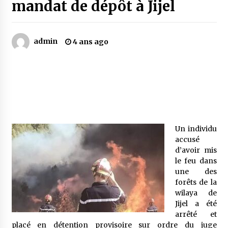
mandat de dépôt à Jijel
Mythes et croyances / L’hospitalité des
montagnards
admin
4 ans ago
4 ans ago
Quand on va vite
5 ans ago
« Père, tiens-moi, je vais tomber ! »
Un individu
5 ans ago
accusé
d’avoir mis
le feu dans
Le bouc de l’Au-delà
une des
5 ans ago
forêts de la
wilaya de
Jijel a été
Le monstrueux vieillard (Un récit du Sud
arrêté et
algérien)
placé en détention provisoire sur ordre du juge