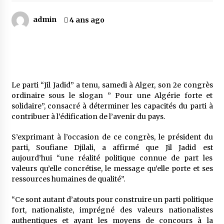
admin
4 ans ago
Mythes et croyances / L’hospitalité des
montagnards
4 ans ago
Quand on va vite
5 ans ago
Le parti “Jil Jadid” a tenu, samedi à Alger, son 2e congrès
ordinaire sous le slogan ” Pour une Algérie forte et
solidaire”, consacré à déterminer les capacités du parti à
contribuer à l’édification de l’avenir du pays.
« Père, tiens-moi, je vais tomber ! »
5 ans ago
S’exprimant à l’occasion de ce congrès, le président du
parti, Soufiane Djilali, a affirmé que Jil Jadid est
aujourd’hui “une réalité politique connue de part les
Le bouc de l’Au-delà
valeurs qu’elle concrétise, le message qu’elle porte et ses
5 ans ago
ressources humaines de qualité”.
“Ce sont autant d’atouts pour construire un parti politique
Le monstrueux vieillard (Un récit du Sud
fort, nationaliste, imprégné des valeurs nationalistes
algérien)
authentiques et ayant les moyens de concours à la