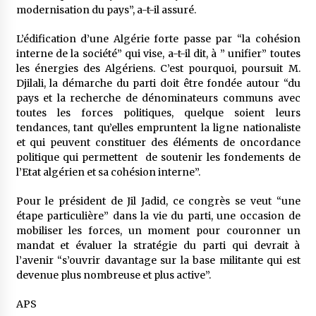
5 ans ago
modernisation du pays”, a-t-il assuré.
L’édification d’une Algérie forte passe par “la cohésion
Rencontre nocturne dans le désert (Un conte
interne de la société” qui vise, a-t-il dit, à ” unifier” toutes
touareg)
les énergies des Algériens. C’est pourquoi, poursuit M.
5 ans ago
Djilali, la démarche du parti doit être fondée autour “du
pays et la recherche de dénominateurs communs avec
Un conte targui/ Quand la tête est vide
toutes les forces politiques, quelque soient leurs
5 ans ago
tendances, tant qu’elles empruntent la ligne nationaliste
et qui peuvent constituer des éléments de oncordance
politique qui permettent de soutenir les fondements de
l’Etat algérien et sa cohésion interne”.
Tradition orale/ D’où viennent les contes et à
quoi servent-ils?
5 ans ago
Pour le président de Jil Jadid, ce congrès se veut “une
étape particulière” dans la vie du parti, une occasion de
mobiliser les forces, un moment pour couronner un
mandat et évaluer la stratégie du parti qui devrait à
l’avenir “s’ouvrir davantage sur la base militante qui est
devenue plus nombreuse et plus active”.
APS