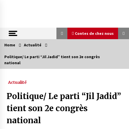
Skip
to
content
Contes de chez nous
Home
Actualité
Contes de chez nous
Politique/ Le parti “Jil Jadid” tient son 2e congrès
national
Quand la mère n’est plus là (17e partie)
4 ans ago
Actualité
Magie de sorcier
Politique/ Le parti “Jil Jadid”
4 ans ago
tient son 2e congrès
national
Oum el Gaïla / L’ogresse du M’zab
4 ans ago