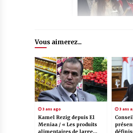
Vous aimerez...
3 ans ago
3 ans 
Kamel Rezig depuis El
Conseil 
Meniaa / « Les produits
présent
alimentaires de large
définis