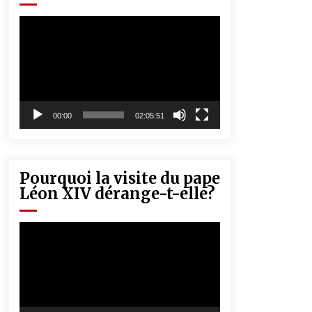
« Père, tiens-moi, je vais tomber ! »
5 ans ago
Lecteur
vidéo
Rencontre nocturne dans le désert
(Un conte touareg)
5 ans ago
00:00
02:05:51
Pourquoi la visite du pape
Léon XIV dérange-t-elle?
Lecteur
vidéo