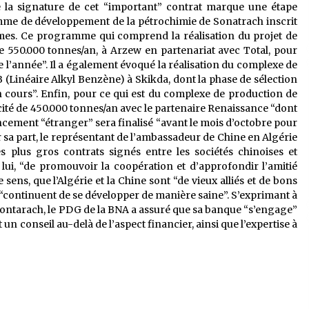
 la signature de cet “important” contrat marque une étape
amme de développement de la pétrochimie de Sonatrach inscrit
mes. Ce programme qui comprend la réalisation du projet de
 550.000 tonnes/an, à Arzew en partenariat avec Total, pour
 de l’année”. Il a également évoqué la réalisation du complexe de
 (Linéaire Alkyl Benzène) à Skikda, dont la phase de sélection
en cours”. Enfin, pour ce qui est du complexe de production de
té de 450.000 tonnes/an avec le partenaire Renaissance “dont
ancement “étranger” sera finalisé “avant le mois d’octobre pour
our sa part, le représentant de l’ambassadeur de Chine en Algérie
s plus gros contrats signés entre les sociétés chinoises et
lui, “de promouvoir la coopération et d’approfondir l’amitié
ce sens, que l’Algérie et la Chine sont “de vieux alliés et de bons
s “continuent de se développer de manière saine”. S’exprimant à
a Sontarach, le PDG de la BNA a assuré que sa banque “s’engage”
 conseil au-delà de l’aspect financier, ainsi que l’expertise à