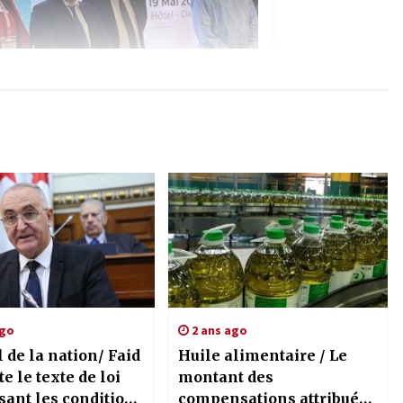
ago
2 ans ago
de la nation/ Faid
Huile alimentaire / Le
e le texte de loi
montant des
sant les conditions
compensations attribuées