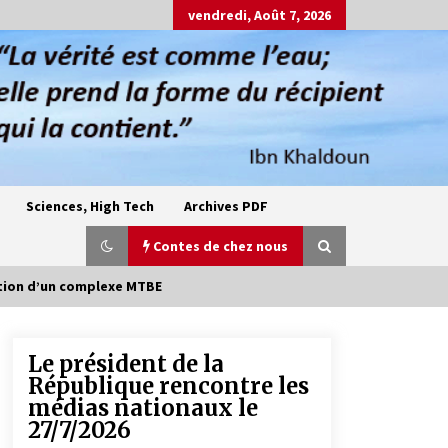
vendredi, Août 7, 2026
Sciences, High Tech
Archives PDF
Contes de chez nous
ation d’un complexe MTBE
Le président de la
Oum el Gaïla / L’ogresse du M’zab
République rencontre les
4 ans ago
médias nationaux le
27/7/2026