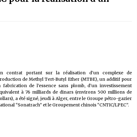
é
Quand on va vite
5 ans ago
Le monstrueux vieillard (Un récit
du Sud algérien)
5 ans ago
Tradition orale/ D’où viennent les
contes et à quoi servent-ils?
5 ans ago
n contrat portant sur la réalisation d’un complexe de
roduction de Methyl Tert-Butyl Ether (MTBE), un additif pour
a fabrication de l’essence sans plomb, d’un investissement
quivalent à 76 milliards de dinars (environs 500 millions de
ollars), a été signé, jeudi à Alger, entre le Groupe pétro-gazier
ational “Sonatrach” et le Groupement chinois “CNTIC/LPEC”.