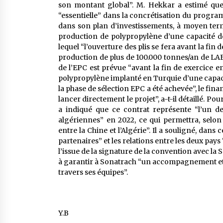
son montant global”. M. Hekkar a estimé que
“essentielle” dans la concrétisation du progr
dans son plan d’investissements, à moyen ter
production de polypropylène d’une capacité de
lequel “l’ouverture des plis se fera avant la fin
production de plus de 100.000 tonnes/an de LAB
de l’EPC est prévue “avant la fin de exercice 
polypropylène implanté en Turquie d’une capaci
la phase de sélection EPC a été achevée”, le fin
lancer directement le projet”, a-t-il détaillé. P
a indiqué que ce contrat représente “l’un de
algériennes” en 2022, ce qui permettra, selon 
entre la Chine et l’Algérie”. Il a souligné, dans 
partenaires” et les relations entre les deux pay
l’issue de la signature de la convention avec l
à garantir à Sonatrach “un accompagnement et un
travers ses équipes”.
Y.B