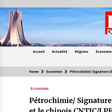
Skip
to
content
Accueil
Actualité
Régions
Economie
Home
Economie
Pétrochimie/ Signature d
Contes de chez nous
Economie
Quand la mère n’est plus là (17e
partie)
Pétrochimie/ Signature
4 ans ago
et le chinois CNTIC/LPE