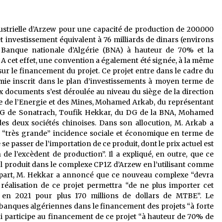
dustrielle d’Arzew pour une capacité de production de 200.000
t investissement équivalent à 76 milliards de dinars (environs
a Banque nationale d’Algérie (BNA) à hauteur de 70% et la
A cet effet, une convention a également été signée, à la même
sur le financement du projet. Ce projet entre dans le cadre du
e inscrit dans le plan d’investissements à moyen terme de
 documents s’est déroulée au niveau du siège de la direction
e de l’Energie et des Mines, Mohamed Arkab, du représentant
DG de Sonatrach, Toufik Hekkar, du DG de la BNA, Mohamed
es deux sociétés chinoises. Dans son allocution, M. Arkab a
ne “très grande” incidence sociale et économique en terme de
e passer de l’importation de ce produit, dont le prix actuel est
n de l’excèdent de production”. Il a expliqué, en outre, que ce
ol produit dans le complexe CP1Z d’Arzew en l’utilisant comme
 part, M. Hekkar a annoncé que ce nouveau complexe “devra
réalisation de ce projet permettra “de ne plus importer cet
té en 2021 pour plus 170 millions de dollars de MTBE”. Le
s banques algériennes dans le financement des projets “à forte
i participe au financement de ce projet “à hauteur de 70% de