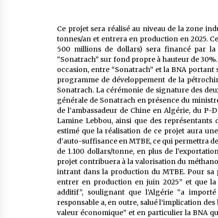
Ce projet sera réalisé au niveau de la zone in
tonnes/an et entrera en production en 2025. Ce
500 millions de dollars) sera financé par l
“Sonatrach” sur fond propre à hauteur de 30%. 
occasion, entre “Sonatrach” et la BNA portant 
programme de développement de la pétrochimi
Sonatrach. La cérémonie de signature des deux
générale de Sonatrach en présence du ministr
de l’ambassadeur de Chine en Algérie, du P-
Lamine Lebbou, ainsi que des représentants d
estimé que la réalisation de ce projet aura u
d’auto-suffisance en MTBE, ce qui permettra de s
de 1.100 dollars/tonne, en plus de l’exportatio
projet contribuera à la valorisation du méthan
intrant dans la production du MTBE. Pour sa
entrer en production en juin 2025” et que la 
additif”, soulignant que l’Algérie “a impor
responsable a, en outre, salué l’implication de
valeur économique” et en particulier la BNA qu