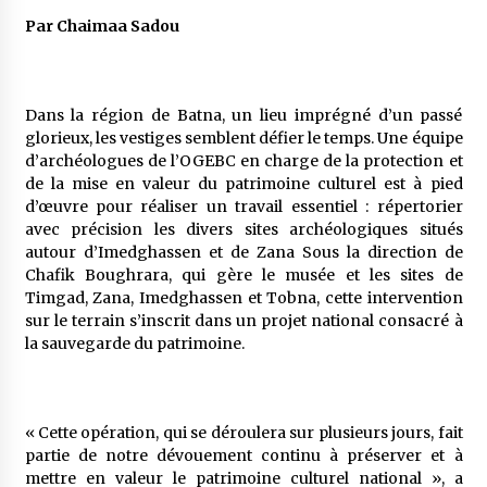
5 ans ago
Par Chaimaa Sadou
Rencontre nocturne dans le désert (Un conte
touareg)
5 ans ago
Dans la région de Batna, un lieu imprégné d’un passé
glorieux, les vestiges semblent défier le temps. Une équipe
d’archéologues de l’OGEBC en charge de la protection et
Un conte targui/ Quand la tête est vide
de la mise en valeur du patrimoine culturel est à pied
5 ans ago
d’œuvre pour réaliser un travail essentiel : répertorier
avec précision les divers sites archéologiques situés
autour d’Imedghassen et de Zana Sous la direction de
Tradition orale/ D’où viennent les contes et à
Chafik Boughrara, qui gère le musée et les sites de
quoi servent-ils?
Timgad, Zana, Imedghassen et Tobna, cette intervention
5 ans ago
sur le terrain s’inscrit dans un projet national consacré à
la sauvegarde du patrimoine.
« Cette opération, qui se déroulera sur plusieurs jours, fait
partie de notre dévouement continu à préserver et à
mettre en valeur le patrimoine culturel national », a