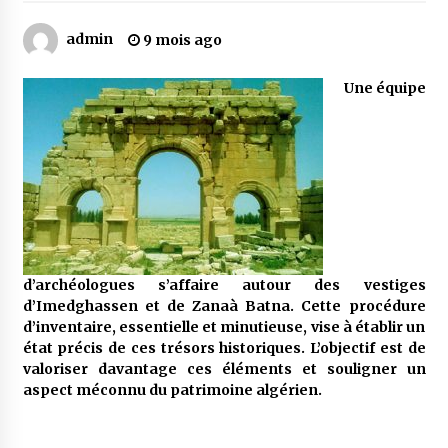
admin
9 mois ago
Mythes et croyances / L’hospitalité des
montagnards
Une équipe
4 ans ago
Quand on va vite
5 ans ago
« Père, tiens-moi, je vais tomber ! »
5 ans ago
d’archéologues s’affaire autour des vestiges
d’Imedghassen et de Zanaà Batna. Cette procédure
d’inventaire, essentielle et minutieuse, vise à établir un
Le bouc de l’Au-delà
état précis de ces trésors historiques. L’objectif est de
5 ans ago
valoriser davantage ces éléments et souligner un
aspect méconnu du patrimoine algérien.
Le monstrueux vieillard (Un récit du Sud
algérien)