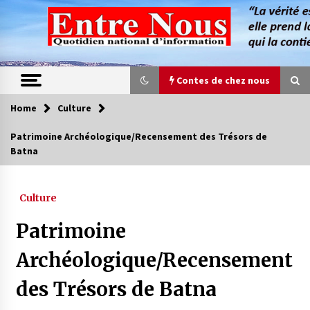
Skip
to
content
Contes de chez nous
Home
Culture
Contes de chez nous
Patrimoine Archéologique/Recensement des Trésors de
Batna
Quand la mère n’est plus là (17e partie)
4 ans ago
Culture
Magie de sorcier
Patrimoine
4 ans ago
Archéologique/Recensement
des Trésors de Batna
Oum el Gaïla / L’ogresse du M’zab
4 ans ago