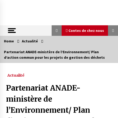
Skip
to
content
Contes de chez nous
Home
Actualité
Contes de chez nous
Partenariat ANADE-ministère de l’Environnement/ Plan
d’action commun pour les projets de gestion des déchets
Quand la mère n’est plus là (17e partie)
4 ans ago
Actualité
Magie de sorcier
Partenariat ANADE-
4 ans ago
ministère de
l’Environnement/ Plan
Oum el Gaïla / L’ogresse du M’zab
4 ans ago