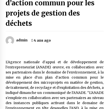
d’action commun pour les
projets de gestion des
Mythes et croyances / L’hospitalité des
montagnards
déchets
4 ans ago
Quand on va vite
admin
4 ans ago
5 ans ago
« Père, tiens-moi, je vais tomber ! »
L’Agence nationale d’appui et de développement de
5 ans ago
l’entrepreneuriat (ANADE) œuvre, en collaboration avec
ses partenaires dans le domaine de l’environnement, à la
mise en place d’un plan d’action commun pour le
Le bouc de l’Au-delà
développement des microprojets en matière de gestion,
5 ans ago
de traitement, de recyclage et d’exploitation des déchets, a
indiqué dimanche un communiqué de l’ANADE. “L’ANADE
s’emploie en collaboration avec ses partenaires au niveau
Le monstrueux vieillard (Un récit du Sud
des instances publiques activant dans le domaine de
algérien)
l’environnement en tête desquelles l’AND, à la mise en