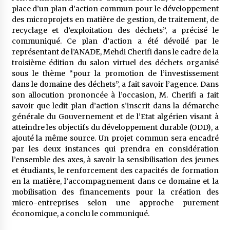
5 ans ago
place d’un plan d’action commun pour le développement
des microprojets en matière de gestion, de traitement, de
recyclage et d’exploitation des déchets”, a précisé le
Rencontre nocturne dans le désert (Un conte
touareg)
communiqué. Ce plan d’action a été dévoilé par le
5 ans ago
représentant de l’ANADE, Mehdi Cherifi dans le cadre de la
troisième édition du salon virtuel des déchets organisé
sous le thème “pour la promotion de l’investissement
Un conte targui/ Quand la tête est vide
dans le domaine des déchets”, a fait savoir l’agence. Dans
5 ans ago
son allocution prononcée à l’occasion, M. Cherifi a fait
savoir que ledit plan d’action s’inscrit dans la démarche
générale du Gouvernement et de l’Etat algérien visant à
Tradition orale/ D’où viennent les contes et à
atteindre les objectifs du développement durable (ODD), a
quoi servent-ils?
ajouté la même source. Un projet commun sera encadré
5 ans ago
par les deux instances qui prendra en considération
l’ensemble des axes, à savoir la sensibilisation des jeunes
et étudiants, le renforcement des capacités de formation
en la matière, l’accompagnement dans ce domaine et la
mobilisation des financements pour la création des
micro-entreprises selon une approche purement
économique, a conclu le communiqué.