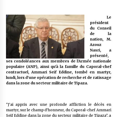
Mythes et croyances / L’hospitalité des
Le
montagnards
président
4 ans ago
du Conseil
de la
Quand on va vite
nation, M.
5 ans ago
Azouz
Nasri, a
présenté,
ses condoléances aux membres de l’Armée nationale
« Père, tiens-moi, je vais tomber ! »
populaire (ANP), ainsi qu’à la famille du Caporal-chef
5 ans ago
contractuel, Ammari Seif Eddine, tombé en martyr,
lundi, lors d’une opération de recherche et de ratissage
dans la zone du secteur militaire de Tipaza.
Le bouc de l’Au-delà
5 ans ago
“J’ai appris avec une profonde affliction le décès en
Le monstrueux vieillard (Un récit du Sud
martyr, sur le champ d’honneur, du Caporal-chef Ammari
algérien)
Seif Eddine dans la zone du secteur militaire de Tipaza”, a