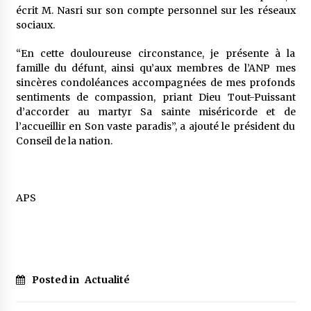
5 ans ago
écrit M. Nasri sur son compte personnel sur les réseaux
sociaux.
Rencontre nocturne dans le désert (Un conte
“En cette douloureuse circonstance, je présente à la
touareg)
famille du défunt, ainsi qu’aux membres de l’ANP mes
5 ans ago
sincères condoléances accompagnées de mes profonds
sentiments de compassion, priant Dieu Tout-Puissant
Un conte targui/ Quand la tête est vide
d’accorder au martyr Sa sainte miséricorde et de
5 ans ago
l’accueillir en Son vaste paradis”, a ajouté le président du
Conseil de la nation.
Tradition orale/ D’où viennent les contes et à
quoi servent-ils?
5 ans ago
APS
Posted in
Actualité