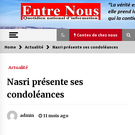
Skip
to
content
Contes de chez nous
Home
Actualité
Nasri présente ses condoléances
Contes de chez nous
Actualité
Quand la mère n’est plus là (17e partie)
4 ans ago
Nasri présente ses
condoléances
Magie de sorcier
4 ans ago
admin
11 mois ago
Oum el Gaïla / L’ogresse du M’zab
4 ans ago