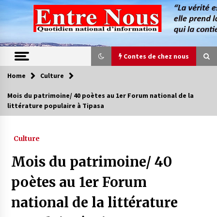
Skip
to
content
Contes de chez nous
Home
Culture
Contes de chez nous
Mois du patrimoine/ 40 poètes au 1er Forum national de la
littérature populaire à Tipasa
Quand la mère n’est plus là (17e partie)
4 ans ago
Culture
Magie de sorcier
Mois du patrimoine/ 40
4 ans ago
poètes au 1er Forum
national de la littérature
Oum el Gaïla / L’ogresse du M’zab
4 ans ago