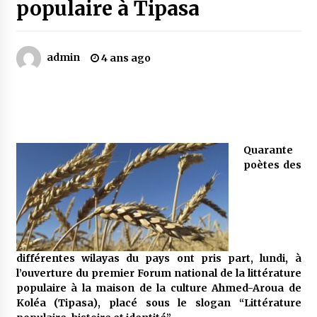
populaire à Tipasa
Mythes et croyances / L’hospitalité des
montagnards
admin
4 ans ago
4 ans ago
Quand on va vite
5 ans ago
Quarante
poètes des
« Père, tiens-moi, je vais tomber ! »
5 ans ago
Le bouc de l’Au-delà
5 ans ago
différentes wilayas du pays ont pris part, lundi, à
l’ouverture du premier Forum national de la littérature
populaire à la maison de la culture Ahmed-Aroua de
Le monstrueux vieillard (Un récit du Sud
Koléa (Tipasa), placé sous le slogan “Littérature
algérien)