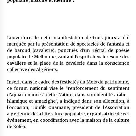
populaire, histoire et identité”.
5 ans ago
Rencontre nocturne dans le désert (Un conte
touareg)
5 ans ago
L’ouverture de cette manifestation de trois jours a été
marquée par la présentation de spectacles de fantasia et
Un conte targui/ Quand la tête est vide
de baroud (cavalerie), ponctués d’un récital de poésie
5 ans ago
populaire, le Melhoune, vantant l’esprit chevaleresque des
cavaliers et la place de la cavalerie dans la conscience
collective des Algériens.
Tradition orale/ D’où viennent les contes et à
quoi servent-ils?
Inscrit dans le cadre des festivités du Mois du patrimoine,
5 ans ago
ce forum national vise le “renforcement du sentiment
d’appartenance à cette Nation, dans son identité arabo-
islamique et amazighe”, a indiqué dans son allocution, à
l’occasion, Toufik Ouamane, président de l’Association
algérienne de la littérature populaire, organisatrice de cet
événement, en coordination avec la maison de la culture
de Koléa.