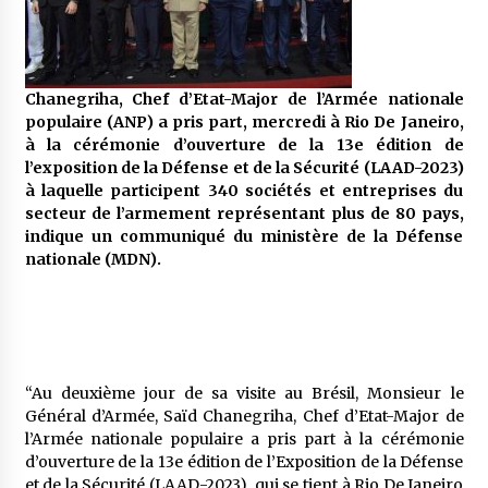
5 ans ago
Rencontre nocturne dans le désert (Un conte
touareg)
Chanegriha, Chef d’Etat-Major de l’Armée nationale
5 ans ago
populaire (ANP) a pris part, mercredi à Rio De Janeiro,
à la cérémonie d’ouverture de la 13e édition de
Un conte targui/ Quand la tête est vide
l’exposition de la Défense et de la Sécurité (LAAD-2023)
5 ans ago
à laquelle participent 340 sociétés et entreprises du
secteur de l’armement représentant plus de 80 pays,
indique un communiqué du ministère de la Défense
nationale (MDN).
Tradition orale/ D’où viennent les contes et à
quoi servent-ils?
5 ans ago
“Au deuxième jour de sa visite au Brésil, Monsieur le
Général d’Armée, Saïd Chanegriha, Chef d’Etat-Major de
l’Armée nationale populaire a pris part à la cérémonie
d’ouverture de la 13e édition de l’Exposition de la Défense
et de la Sécurité (LAAD-2023), qui se tient à Rio De Janeiro