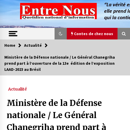
Skip
to
content
Contes de chez nous
Home
Actualité
Contes de chez nous
Ministère de la Défense nationale / Le Général Chanegriha
prend part à l’ouverture de la 13e édition de l’exposition
Quand la mère n’est plus là (17e partie)
LAAD-2023 au Brésil
4 ans ago
Actualité
Magie de sorcier
4 ans ago
Ministère de la Défense
nationale / Le Général
Oum el Gaïla / L’ogresse du M’zab
Chanegriha prend part à
4 ans ago