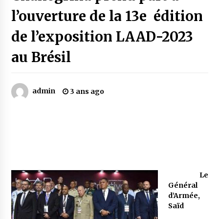
l’ouverture de la 13e édition
Mythes et croyances / L’hospitalité des
de l’exposition LAAD-2023
montagnards
4 ans ago
au Brésil
Quand on va vite
5 ans ago
admin
3 ans ago
« Père, tiens-moi, je vais tomber ! »
5 ans ago
Le bouc de l’Au-delà
5 ans ago
Le
Général
d’Armée,
Le monstrueux vieillard (Un récit du Sud
Saïd
algérien)