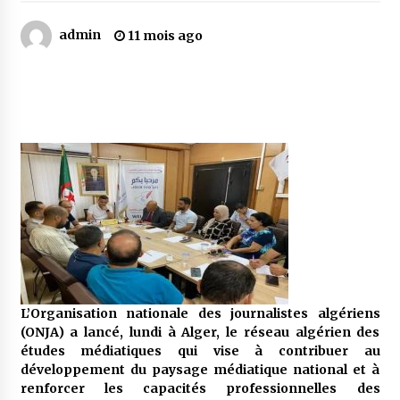
admin
11 mois ago
Mythes et croyances / L’hospitalité des
montagnards
4 ans ago
Quand on va vite
5 ans ago
« Père, tiens-moi, je vais tomber ! »
5 ans ago
Le bouc de l’Au-delà
5 ans ago
L’Organisation nationale des journalistes algériens
(ONJA) a lancé, lundi à Alger, le réseau algérien des
études médiatiques qui vise à contribuer au
développement du paysage médiatique national et à
Le monstrueux vieillard (Un récit du Sud
renforcer les capacités professionnelles des
algérien)