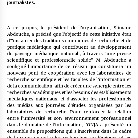
journalistes.
5 ans ago
Rencontre nocturne dans le désert (Un conte
touareg)
A ce propos, le président de l’organisation, Slimane
5 ans ago
Abdouche, a précisé que l’objectif de cette initiative était
d'”instaurer des traditions communes de recherche et de
pratique médiatique qui contribuent au développement
Un conte targui/ Quand la tête est vide
du paysage médiatique national”, à travers “une presse
5 ans ago
scientifique et professionnelle solide”. M. Abdouche a
souligné l’importance de ce réseau qui constituera un
nouveau pont de coopération avec les laboratoires de
Tradition orale/ D’où viennent les contes et à
recherche scientifique et les facultés de l’information et
quoi servent-ils?
de la communication, afin de créer une synergie entre les
5 ans ago
recherches académiques et les besoins des établissements
médiatiques nationaux, et d’associer les professionnels
des médias aux journées d’études organisées par les
laboratoires de recherche. Pour renforcer la relation
entre l’université et son environnement professionnel
dans le domaine de l’information, l’ONJA a présenté un
ensemble de propositions qui s’inscrivent dans le cadre
de la synergie entre les recherches académiques et les