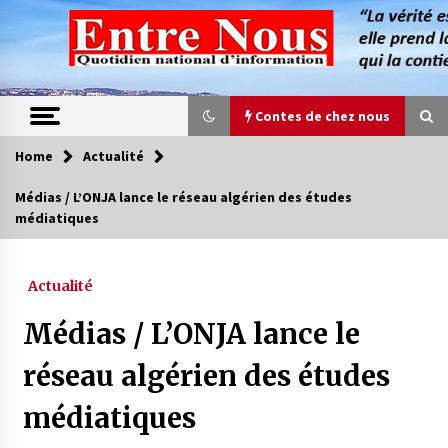
Skip
to
content
Contes de chez nous
Home
Actualité
Contes de chez nous
Médias / L’ONJA lance le réseau algérien des études
médiatiques
Quand la mère n’est plus là (17e partie)
4 ans ago
Actualité
Magie de sorcier
Médias / L’ONJA lance le
4 ans ago
réseau algérien des études
médiatiques
Oum el Gaïla / L’ogresse du M’zab
4 ans ago