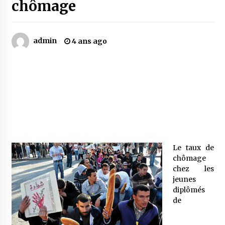
chômage
Mythes et croyances / L’hospitalité des
montagnards
admin
4 ans ago
4 ans ago
Quand on va vite
5 ans ago
« Père, tiens-moi, je vais tomber ! »
5 ans ago
Le taux de
chômage
Le bouc de l’Au-delà
chez les
5 ans ago
jeunes
diplômés
de
Le monstrueux vieillard (Un récit du Sud
algérien)