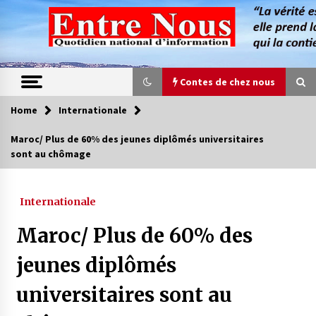
Skip
to
content
Contes de chez nous
Home
Internationale
Contes de chez nous
Maroc/ Plus de 60% des jeunes diplômés universitaires
sont au chômage
Quand la mère n’est plus là (17e partie)
4 ans ago
Internationale
Magie de sorcier
Maroc/ Plus de 60% des
4 ans ago
jeunes diplômés
universitaires sont au
Oum el Gaïla / L’ogresse du M’zab
4 ans ago