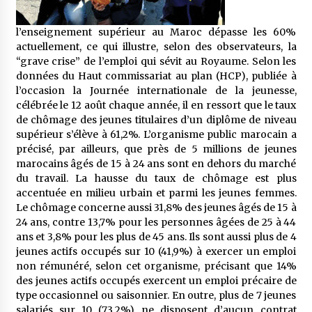
5 ans ago
l’enseignement supérieur au Maroc dépasse les 60%
Rencontre nocturne dans le désert (Un conte
actuellement, ce qui illustre, selon des observateurs, la
touareg)
“grave crise” de l’emploi qui sévit au Royaume. Selon les
5 ans ago
données du Haut commissariat au plan (HCP), publiée à
l’occasion la Journée internationale de la jeunesse,
célébrée le 12 août chaque année, il en ressort que le taux
Un conte targui/ Quand la tête est vide
de chômage des jeunes titulaires d’un diplôme de niveau
5 ans ago
supérieur s’élève à 61,2%. L’organisme public marocain a
précisé, par ailleurs, que près de 5 millions de jeunes
marocains âgés de 15 à 24 ans sont en dehors du marché
Tradition orale/ D’où viennent les contes et à
du travail. La hausse du taux de chômage est plus
quoi servent-ils?
accentuée en milieu urbain et parmi les jeunes femmes.
5 ans ago
Le chômage concerne aussi 31,8% des jeunes âgés de 15 à
24 ans, contre 13,7% pour les personnes âgées de 25 à 44
ans et 3,8% pour les plus de 45 ans. Ils sont aussi plus de 4
jeunes actifs occupés sur 10 (41,9%) à exercer un emploi
non rémunéré, selon cet organisme, précisant que 14%
des jeunes actifs occupés exercent un emploi précaire de
type occasionnel ou saisonnier. En outre, plus de 7 jeunes
salariés sur 10 (73,2%) ne disposent d’aucun contrat