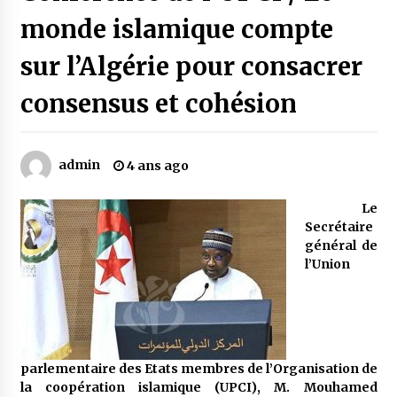
monde islamique compte
Mythes et croyances / L’hospitalité des
sur l’Algérie pour consacrer
montagnards
4 ans ago
consensus et cohésion
Quand on va vite
5 ans ago
admin
4 ans ago
Le
« Père, tiens-moi, je vais tomber ! »
Secrétaire
5 ans ago
général de
l’Union
Le bouc de l’Au-delà
5 ans ago
parlementaire des Etats membres de l’Organisation de
Le monstrueux vieillard (Un récit du Sud
algérien)
la coopération islamique (UPCI), M. Mouhamed