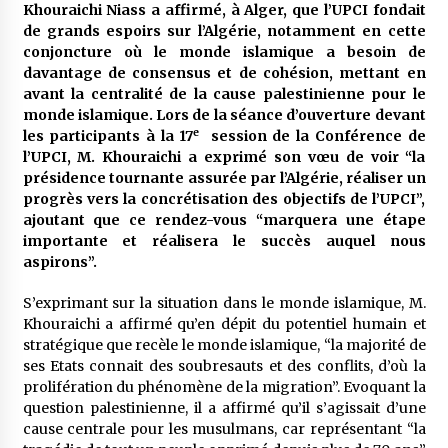
5 ans ago
Khouraichi Niass a affirmé, à Alger, que l’UPCI fondait
de grands espoirs sur l’Algérie, notamment en cette
conjoncture où le monde islamique a besoin de
Rencontre nocturne dans le désert (Un conte
davantage de consensus et de cohésion, mettant en
touareg)
avant la centralité de la cause palestinienne pour le
5 ans ago
monde islamique. Lors de la séance d’ouverture devant
e
les participants à la 17
session de la Conférence de
Un conte targui/ Quand la tête est vide
l’UPCI, M. Khouraichi a exprimé son vœu de voir “la
5 ans ago
présidence tournante assurée par l’Algérie, réaliser un
progrès vers la concrétisation des objectifs de l’UPCI”,
ajoutant que ce rendez-vous “marquera une étape
importante et réalisera le succès auquel nous
Tradition orale/ D’où viennent les contes et à
quoi servent-ils?
aspirons”.
5 ans ago
S’exprimant sur la situation dans le monde islamique, M.
Khouraichi a affirmé qu’en dépit du potentiel humain et
stratégique que recèle le monde islamique, “la majorité de
ses Etats connait des soubresauts et des conflits, d’où la
prolifération du phénomène de la migration”. Evoquant la
question palestinienne, il a affirmé qu’il s’agissait d’une
cause centrale pour les musulmans, car représentant “la