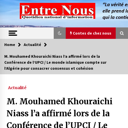
Skip
to
content
Contes de chez nous
Home
Actualité
Contes de chez nous
M. Mouhamed Khouraichi Niass l’a affirmé lors de la
Conférence de l’UPCI / Le monde islamique compte sur
Quand la mère n’est plus là (17e partie)
l’Algérie pour consacrer consensus et cohésion
4 ans ago
Actualité
Magie de sorcier
4 ans ago
M. Mouhamed Khouraichi
Niass l’a affirmé lors de la
Oum el Gaïla / L’ogresse du M’zab
Conférence de l’UPCI / Le
4 ans ago