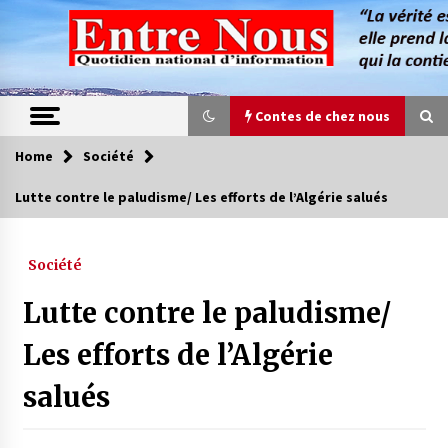
Skip
to
content
Contes de chez nous
Home
Société
Contes de chez nous
Lutte contre le paludisme/ Les efforts de l’Algérie salués
Quand la mère n’est plus là (17e partie)
4 ans ago
Société
Lutte contre le paludisme/
Magie de sorcier
4 ans ago
Les efforts de l’Algérie
salués
Oum el Gaïla / L’ogresse du M’zab
4 ans ago