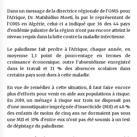
5 ans ago
Dans un message de la directrice régionale de l’OMS pour
l’Afrique, Dr. Matshidiso Moeti, lu par le représentant de
Rencontre nocturne dans le désert (Un conte
l’OMS en Algérie, celui-ci a indiqué que 36 des 44 pays
touareg)
d’endémie palustre de la région n’ont pas encore atteint le
5 ans ago
niveau requis dans la lutte contre la maladie infectieuse.
Un conte targui/ Quand la tête est vide
Le paludisme fait perdre à l’Afrique, chaque année, en
5 ans ago
moyenne 1,3 point de pourcentage en termes de
croissance économique, outre l’absentéisme enregistré
dans le travail et 11 % des absences scolaires dans
Tradition orale/ D’où viennent les contes et à
certains pays sont dues à cette maladie.
quoi servent-ils?
5 ans ago
En vue de remédier à cette situation, il faut faire encore
plus d’efforts pour venir en aide aux populations à risque.
En 2019, un ménage à risque sur trois ne disposait pas
d’une moustiquaire imprégnée d’insecticide (MII) et 48 %
des enfants de moins de cinq ans ne dormaient pas sous
une MII et 31% d’entre eux n’ont pas été soumis à un test
de dépistage du paludisme.