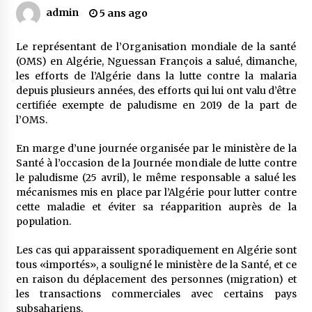
admin
5 ans ago
Mythes et croyances / L’hospitalité des
Le représentant de l’Organisation mondiale de la santé
montagnards
(OMS) en Algérie, Nguessan François a salué, dimanche,
4 ans ago
les efforts de l’Algérie dans la lutte contre la malaria
depuis plusieurs années, des efforts qui lui ont valu d’être
Quand on va vite
certifiée exempte de paludisme en 2019 de la part de
5 ans ago
l’OMS.
En marge d’une journée organisée par le ministère de la
Santé à l’occasion de la Journée mondiale de lutte contre
« Père, tiens-moi, je vais tomber ! »
le paludisme (25 avril), le même responsable a salué les
5 ans ago
mécanismes mis en place par l’Algérie pour lutter contre
cette maladie et éviter sa réapparition auprès de la
population.
Le bouc de l’Au-delà
5 ans ago
Les cas qui apparaissent sporadiquement en Algérie sont
tous «importés», a souligné le ministère de la Santé, et ce
en raison du déplacement des personnes (migration) et
Le monstrueux vieillard (Un récit du Sud
les transactions commerciales avec certains pays
algérien)
subsahariens.