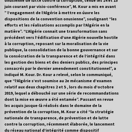
onusienne de lutte contre la corruption, tenue les 14 et 15
juin courant par visio-conférence”, M. Kour a mis en avant
” l’engagement de l’Algérie à mettre en úuvre les
Mythes et croyances / L’hospitalité des
dispositions de la convention onusienne”, soulignant “les
montagnards
efforts et les réalisations accomplis par l’Algérie en la
4 ans ago
matière”. “L’Algérie connait une transformation sans
précédent vers l’édification d’une Algérie nouvelle hostile
Quand on va vite
à la corruption, reposant sur la moralisation de la vie
5 ans ago
publique, la consolidation de la bonne gouvernance et sur
la consécration de la transparence et de l’intégrité dans
les gestion des biens et des deniers publics, des principes
consacrés par le dernier amendement constitutionnel”, a
« Père, tiens-moi, je vais tomber ! »
indiqué M. Kour. Dr. Kour a relevé, selon le communiqué,
5 ans ago
que “l’Algérie s’est soumise au 2e mécanisme d’examen
relatif aux deux chapitres 2 et 5 , lors du mois d’octobre
2019, lequel a débouché sur une série de recommandations
Le bouc de l’Au-delà
dont la mise en œuvre a été entamée”. Passant en revue
5 ans ago
les acquis jusque-là réalisés dans le domaine de la
prévention de la corruption, M. Kour a cité “la stratégie
nationale de transparence, de prévention et de lutte
Le monstrueux vieillard (Un récit du Sud
contre la corruption, récemment élaborée, le lancement
algérien)
du réseau national d’intégrité comme dispositif