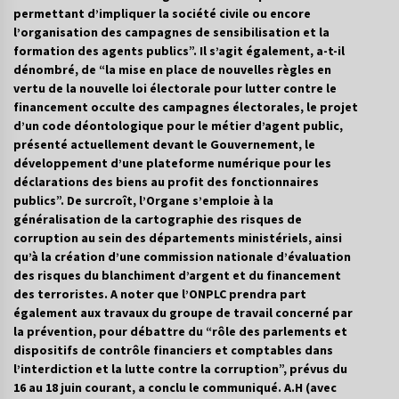
5 ans ago
permettant d’impliquer la société civile ou encore
l’organisation des campagnes de sensibilisation et la
formation des agents publics”. Il s’agit également, a-t-il
Rencontre nocturne dans le désert (Un conte
dénombré, de “la mise en place de nouvelles règles en
touareg)
vertu de la nouvelle loi électorale pour lutter contre le
5 ans ago
financement occulte des campagnes électorales, le projet
d’un code déontologique pour le métier d’agent public,
Un conte targui/ Quand la tête est vide
présenté actuellement devant le Gouvernement, le
5 ans ago
développement d’une plateforme numérique pour les
déclarations des biens au profit des fonctionnaires
publics”. De surcroît, l’Organe s’emploie à la
Tradition orale/ D’où viennent les contes et à
généralisation de la cartographie des risques de
quoi servent-ils?
corruption au sein des départements ministériels, ainsi
5 ans ago
qu’à la création d’une commission nationale d’évaluation
des risques du blanchiment d’argent et du financement
des terroristes. A noter que l’ONPLC prendra part
également aux travaux du groupe de travail concerné par
la prévention, pour débattre du “rôle des parlements et
dispositifs de contrôle financiers et comptables dans
l’interdiction et la lutte contre la corruption”, prévus du
16 au 18 juin courant, a conclu le communiqué. A.H (avec