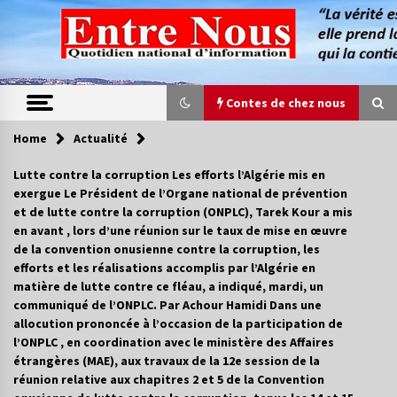
Skip
to
content
Contes de chez nous
Home
Actualité
Contes de chez nous
Lutte contre la corruption Les efforts l’Algérie mis en
exergue Le Président de l’Organe national de prévention
Quand la mère n’est plus là (17e partie)
et de lutte contre la corruption (ONPLC), Tarek Kour a mis
4 ans ago
en avant , lors d’une réunion sur le taux de mise en œuvre
de la convention onusienne contre la corruption, les
efforts et les réalisations accomplis par l’Algérie en
Magie de sorcier
matière de lutte contre ce fléau, a indiqué, mardi, un
4 ans ago
communiqué de l’ONPLC. Par Achour Hamidi Dans une
allocution prononcée à l’occasion de la participation de
l’ONPLC , en coordination avec le ministère des Affaires
étrangères (MAE), aux travaux de la 12e session de la
Oum el Gaïla / L’ogresse du M’zab
réunion relative aux chapitres 2 et 5 de la Convention
4 ans ago