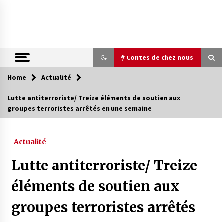
Skip
to
content
Contes de chez nous
Home
Actualité
Contes de chez nous
Lutte antiterroriste/ Treize éléments de soutien aux
groupes terroristes arrêtés en une semaine
Quand la mère n’est plus là (17e partie)
4 ans ago
Actualité
Magie de sorcier
Lutte antiterroriste/ Treize
4 ans ago
éléments de soutien aux
groupes terroristes arrêtés
Oum el Gaïla / L’ogresse du M’zab
4 ans ago