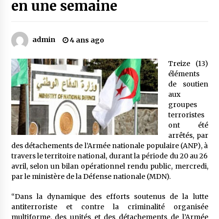
en une semaine
Mythes et croyances / L’hospitalité des
montagnards
admin
4 ans ago
4 ans ago
Treize (13)
Quand on va vite
éléments
5 ans ago
de soutien
aux
groupes
terroristes
« Père, tiens-moi, je vais tomber ! »
ont été
5 ans ago
arrêtés, par
des détachements de l’Armée nationale populaire (ANP), à
travers le territoire national, durant la période du 20 au 26
Le bouc de l’Au-delà
avril, selon un bilan opérationnel rendu public, mercredi,
5 ans ago
par le ministère de la Défense nationale (MDN).
“Dans la dynamique des efforts soutenus de la lutte
Le monstrueux vieillard (Un récit du Sud
antiterroriste et contre la criminalité organisée
algérien)
multiforme, des unités et des détachements de l’Armée