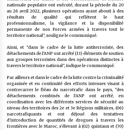
5 ans ago
nationale populaire ont exécuté, durant la période du 20
au 26 avril 2022, plusieurs opérations ayant abouti à des
résultats de qualité qui reflètent le haut
Rencontre nocturne dans le désert (Un conte
touareg)
professionnalisme, la vigilance et la disponibilité
5 ans ago
permanente de nos Forces armées à travers tout le
territoire national”, souligne le communiqué.
Un conte targui/ Quand la tête est vide
Ainsi, et “dans le cadre de la lutte antiterroriste, des
5 ans ago
détachements de l’ANP ont arrêté (13) éléments de soutien
aux groupes terroristes dans des opérations distinctes à
travers le territoire national”, indique le communiqué.
Tradition orale/ D’où viennent les contes et à
quoi servent-ils?
Par ailleurs et dans le cadre de la lutte contre la criminalité
6 ans ago
organisée et en continuité des efforts intenses visant à
contrecarrer le fléau du narcotrafic dans le pays, “des
détachements combinés de l’ANP ont arrêté, en
coordination avec les différents services de sécurité au
niveau des territoires des 2e et 3e Régions militaires, (06)
narcotrafiquants et ont déjoué des tentatives
d’introduction de quantités de drogues à travers les
frontières avec le Maroc, s’élevant à (02) quintaux et (70)