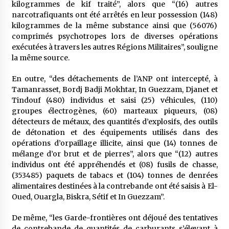
kilogrammes de kif traité”, alors que “(16) autres
narcotrafiquants ont été arrêtés en leur possession (148)
kilogrammes de la même substance ainsi que (56076)
comprimés psychotropes lors de diverses opérations
exécutées à travers les autres Régions Militaires”, souligne
la même source.
En outre, “des détachements de l’ANP ont intercepté, à
Tamanrasset, Bordj Badji Mokhtar, In Guezzam, Djanet et
Tindouf (480) individus et saisi (25) véhicules, (110)
groupes électrogènes, (60) marteaux piqueurs, (08)
détecteurs de métaux, des quantités d’explosifs, des outils
de détonation et des équipements utilisés dans des
opérations d’orpaillage illicite, ainsi que (14) tonnes de
mélange d’or brut et de pierres”, alors que “(12) autres
individus ont été appréhendés et (08) fusils de chasse,
(353485) paquets de tabacs et (104) tonnes de denrées
alimentaires destinées à la contrebande ont été saisis à El-
Oued, Ouargla, Biskra, Sétif et In Guezzam”.
De même, “les Garde-frontières ont déjoué des tentatives
de contrebande de quantités de carburants s’élevant à