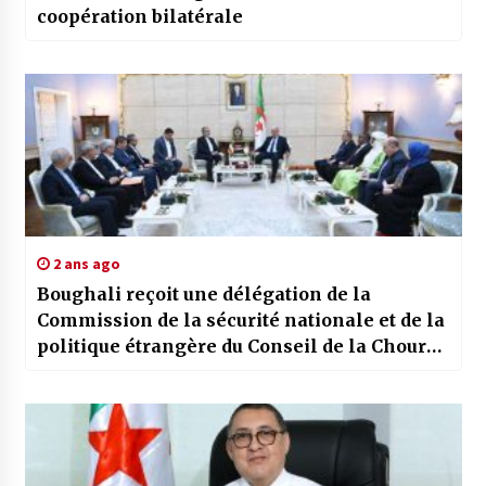
coopération bilatérale
2 ans ago
Boughali reçoit une délégation de la
Commission de la sécurité nationale et de la
politique étrangère du Conseil de la Choura
iranien