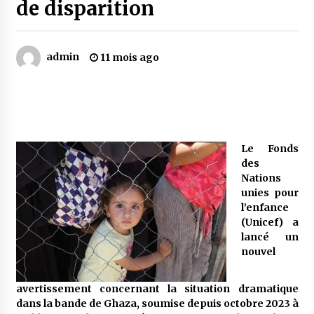
de disparition
Mythes et croyances / L’hospitalité des
montagnards
admin
11 mois ago
4 ans ago
Quand on va vite
5 ans ago
Le Fonds
des
« Père, tiens-moi, je vais tomber ! »
Nations
5 ans ago
unies pour
l’enfance
(Unicef) a
Le bouc de l’Au-delà
lancé un
5 ans ago
nouvel
avertissement concernant la situation dramatique
Le monstrueux vieillard (Un récit du Sud
dans la bande de Ghaza, soumise depuis octobre 2023 à
algérien)