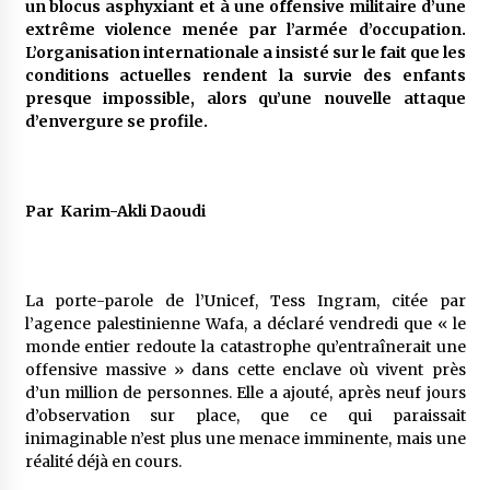
un blocus asphyxiant et à une offensive militaire d’une
5 ans ago
extrême violence menée par l’armée d’occupation.
L’organisation internationale a insisté sur le fait que les
Rencontre nocturne dans le désert (Un conte
conditions actuelles rendent la survie des enfants
touareg)
presque impossible, alors qu’une nouvelle attaque
5 ans ago
d’envergure se profile.
Un conte targui/ Quand la tête est vide
5 ans ago
Par Karim-Akli Daoudi
Tradition orale/ D’où viennent les contes et à
quoi servent-ils?
La porte-parole de l’Unicef, Tess Ingram, citée par
5 ans ago
l’agence palestinienne Wafa, a déclaré vendredi que « le
monde entier redoute la catastrophe qu’entraînerait une
offensive massive » dans cette enclave où vivent près
d’un million de personnes. Elle a ajouté, après neuf jours
d’observation sur place, que ce qui paraissait
inimaginable n’est plus une menace imminente, mais une
réalité déjà en cours.