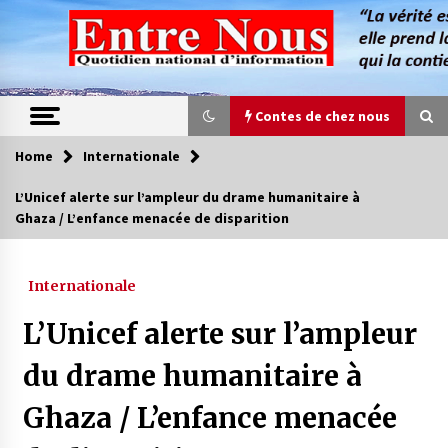
Skip
to
content
Contes de chez nous
Home
Internationale
Contes de chez nous
L’Unicef alerte sur l’ampleur du drame humanitaire à
Ghaza / L’enfance menacée de disparition
Quand la mère n’est plus là (17e partie)
4 ans ago
Internationale
Magie de sorcier
L’Unicef alerte sur l’ampleur
4 ans ago
du drame humanitaire à
Ghaza / L’enfance menacée
Oum el Gaïla / L’ogresse du M’zab
4 ans ago