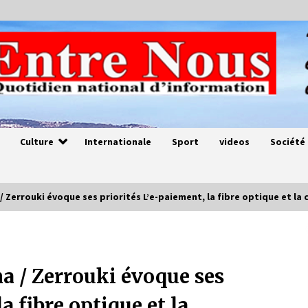
Culture
Internationale
Sport
videos
Société
 / Zerrouki évoque ses priorités L’e-paiement, la fibre optique et la
Magie de sorcier
4 ans ago
ma / Zerrouki évoque ses
a fibre optique et la