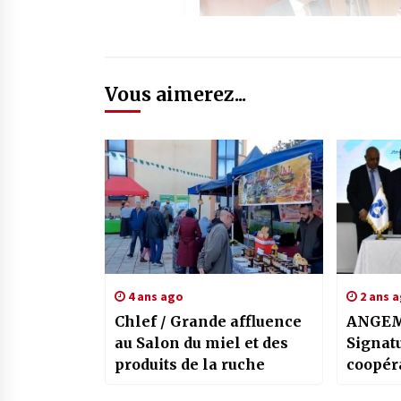
Vous aimerez...
4 ans ago
2 ans 
Chlef / Grande affluence
ANGEM 
au Salon du miel et des
Signatu
produits de la ruche
coopér