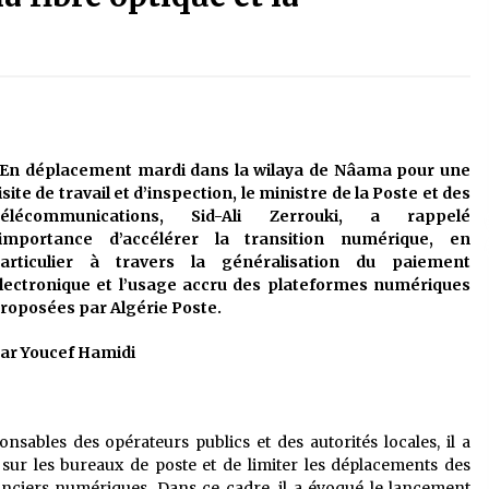
é
Quand on va vite
5 ans ago
Le monstrueux vieillard (Un récit
du Sud algérien)
5 ans ago
En déplacement mardi dans la wilaya de Nâama pour une
isite de travail et d’inspection, le ministre de la Poste et des
Tradition orale/ D’où viennent les
élécommunications, Sid-Ali Zerrouki, a rappelé
contes et à quoi servent-ils?
’importance d’accélérer la transition numérique, en
5 ans ago
articulier à travers la généralisation du paiement
lectronique et l’usage accru des plateformes numériques
roposées par Algérie Poste.
ar Youcef Hamidi
ables des opérateurs publics et des autorités locales, il a
n sur les bureaux de poste et de limiter les déplacements des
nanciers numériques. Dans ce cadre, il a évoqué le lancement