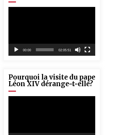
« Père, tiens-moi, je vais tomber ! »
5 ans ago
Lecteur
vidéo
Rencontre nocturne dans le désert
(Un conte touareg)
5 ans ago
00:00
02:05:51
Pourquoi la visite du pape
Léon XIV dérange-t-elle?
Lecteur
vidéo