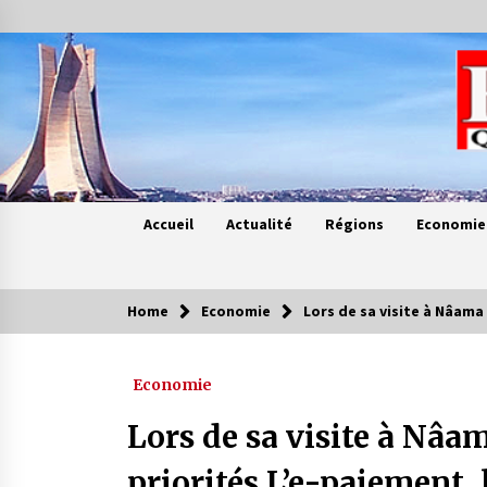
Skip
to
content
Accueil
Actualité
Régions
Economie
Home
Economie
Lors de sa visite à Nâama
Contes de chez nous
Economie
Quand la mère n’est plus là (17e
partie)
Lors de sa visite à Nâa
4 ans ago
priorités L’e-paiement, l