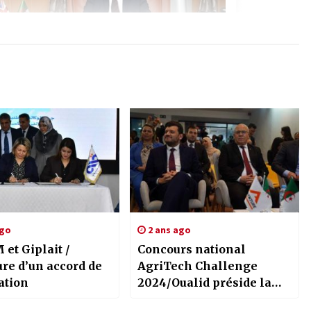
ago
2 ans ago
et Giplait /
Concours national
re d’un accord de
AgriTech Challenge
ation
2024/Oualid préside la
cérémonie de clôture