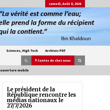
samedi, Août 8, 2026
Sciences, High Tech
Archives PDF
Contes de chez nous
 couverture mobile
Le président de la
Oum el Gaïla / L’ogresse du M’zab
République rencontre les
4 ans ago
médias nationaux le
27/7/2026