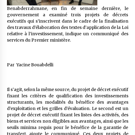
5 ans ago
Benabderrahmane, en fin de semaine dernière, le
gouvernement a examiné trois projets de décrets
Rencontre nocturne dans le désert (Un conte
exécutifs qui s’inscrivent dans le cadre de la finalisation
touareg)
des travaux d’élaboration des textes d’application de la Loi
5 ans ago
relative à l’investissement, indique un communiqué des
services du Premier ministère.
Un conte targui/ Quand la tête est vide
5 ans ago
Par Yacine Bouabdelli
Tradition orale/ D’où viennent les contes et à
quoi servent-ils?
5 ans ago
Il s’agit, selon la même source, du projet de décret exécutif
fixant les critères de qualification des investissements
structurants, les modalités du bénéfice des avantages
d’exploitation et les grilles d’évaluation. Le second est un
projet de décret exécutif fixant les listes des activités, des
biens et services non éligibles aux avantages, ainsi que les
seuils minima requis pour le bénéfice de la garantie de
transfert, ajoute le communiqué. Ces deux projets de