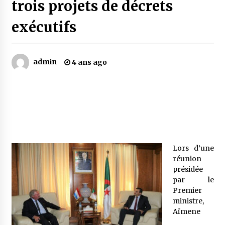
trois projets de décrets
exécutifs
Mythes et croyances / L’hospitalité des
montagnards
4 ans ago
admin
4 ans ago
Quand on va vite
5 ans ago
« Père, tiens-moi, je vais tomber ! »
5 ans ago
Lors d’une
réunion
Le bouc de l’Au-delà
présidée
5 ans ago
par le
Premier
ministre,
Le monstrueux vieillard (Un récit du Sud
Aïmene
algérien)