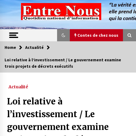
Skip
to
content
Contes de chez nous
Home
Actualité
Contes de chez nous
Loi relative à l’investissement / Le gouvernement examine
trois projets de décrets exécutifs
Quand la mère n’est plus là (17e partie)
4 ans ago
Actualité
Magie de sorcier
Loi relative à
4 ans ago
l’investissement / Le
gouvernement examine
Oum el Gaïla / L’ogresse du M’zab
4 ans ago