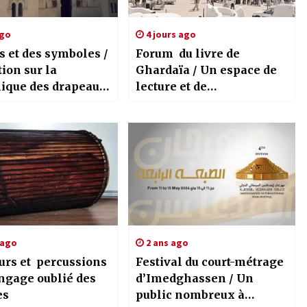
ago
4 jours ago
s et des symboles /
Forum du livre de
ion sur la
Ghardaïa / Un espace de
ique des drapeaux
lecture et de
lèmes à travers
dynamisation des
ire de la ville de
activités culturelles
en
 ago
2 ans ago
rs et percussions
Festival du court-métrage
angage oublié des
d’Imedghassen / Un
es
public nombreux à