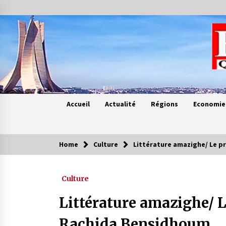
Skip
to
content
Accueil
Actualité
Régions
Economie
Home
Culture
Littérature amazighe/ Le p
Contes de chez nous
Culture
Quand la mère n’est plus là (17e
partie)
Littérature amazighe/ L
4 ans ago
Rachida Bensidhoum