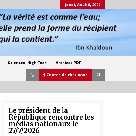
jeudi, Août 6, 2026
Sciences, High Tech
Archives PDF
Contes de chez nous
Le président de la
Oum el Gaïla / L’ogresse du M’zab
République rencontre les
4 ans ago
médias nationaux le
27/7/2026