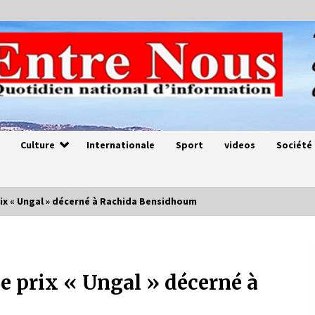
Culture
Internationale
Sport
videos
Société
rix « Ungal » décerné à Rachida Bensidhoum
Magie de sorcier
4 ans ago
e prix « Ungal » décerné à