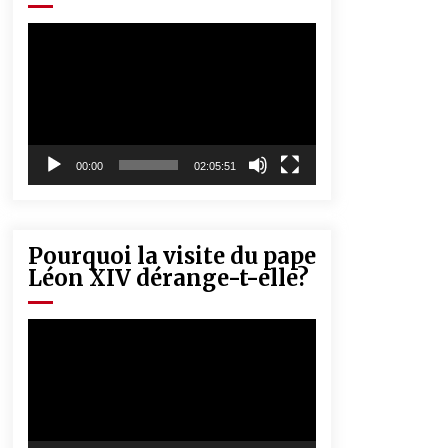
« Père, tiens-moi, je vais tomber ! »
5 ans ago
Lecteur
vidéo
Rencontre nocturne dans le désert
(Un conte touareg)
5 ans ago
00:00
02:05:51
Pourquoi la visite du pape
Léon XIV dérange-t-elle?
Lecteur
vidéo