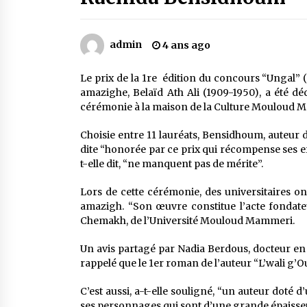
Mythes et croyances / L’hospitalit
des montagnards
4 ans ago
admin
4 ans ago
Le bouc de l’Au-delà
Le prix de la 1re édition du concours “Ungal” 
5 ans ago
amazighe, Belaïd Ath Ali (1909-1950), a été 
cérémonie à la maison de la Culture Mouloud 
Un conte targui/ Quand la tête est
Choisie entre 11 lauréats, Bensidhoum, auteur 
vide
dite “honorée par ce prix qui récompense ses eff
5 ans ago
t-elle dit, “ne manquent pas de mérite”.
Lors de cette cérémonie, des universitaires ont
amazigh. “Son œuvre constitue l’acte fondat
Chemakh, de l’Université Mouloud Mammeri.
Un avis partagé par Nadia Berdous, docteur en 
rappelé que le 1er roman de l’auteur “L’wali g’
C’est aussi, a-t-elle souligné, “un auteur doté d
ses personnages qui sont d’une grande épaisseu