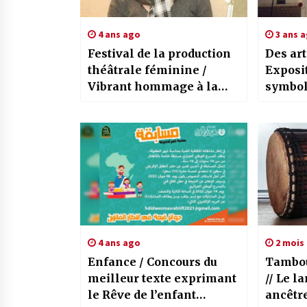
4 ans ago
3 ans 
Festival de la production
Des art
théâtrale féminine /
Exposit
Vibrant hommage à la
symbol
défunte artiste Sonia
et emb
l’histo
Tlemc
4 ans ago
2 mois
Enfance / Concours du
Tambou
meilleur texte exprimant
// Le l
le Rêve de l’enfant
ancêtr