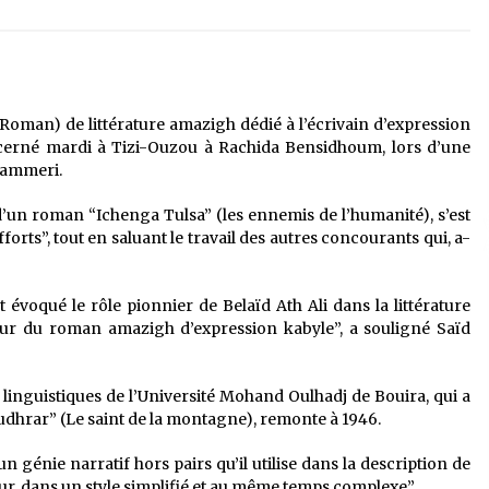
é
Quand on va vite
5 ans ago
Le monstrueux vieillard (Un récit
du Sud algérien)
(Roman) de littérature amazigh dédié à l’écrivain d’expression
5 ans ago
décerné mardi à Tizi-Ouzou à Rachida Bensidhoum, lors d’une
Mammeri.
Tradition orale/ D’où viennent les
d’un roman “Ichenga Tulsa” (les ennemis de l’humanité), s’est
contes et à quoi servent-ils?
orts”, tout en saluant le travail des autres concourants qui, a-
5 ans ago
 évoqué le rôle pionnier de Belaïd Ath Ali dans la littérature
eur du roman amazigh d’expression kabyle”, a souligné Saïd
linguistiques de l’Université Mohand Oulhadj de Bouira, qui a
Oudhrar” (Le saint de la montagne), remonte à 1946.
’un génie narratif hors pairs qu’il utilise dans la description de
r, dans un style simplifié et au même temps complexe”.