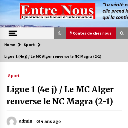
Skip
to
content
Contes de chez nous
Home
Sport
Contes de chez nous
Ligue 1 (4e j) / Le MC Alger renverse le NC Magra (2-1)
Quand la mère n’est plus là (17e partie)
4 ans ago
Sport
Ligue 1 (4e j) / Le MC Alger
Magie de sorcier
4 ans ago
renverse le NC Magra (2-1)
Oum el Gaïla / L’ogresse du M’zab
admin
4 ans ago
4 ans ago