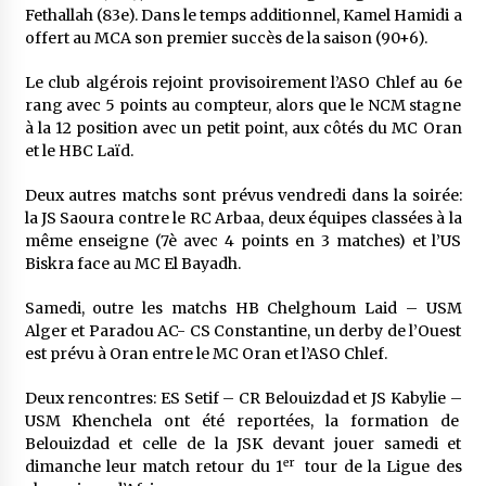
5 ans ago
Fethallah (83e). Dans le temps additionnel, Kamel Hamidi a
offert au MCA son premier succès de la saison (90+6).
Rencontre nocturne dans le désert (Un conte
Le club algérois rejoint provisoirement l’ASO Chlef au 6e
touareg)
rang avec 5 points au compteur, alors que le NCM stagne
5 ans ago
à la 12 position avec un petit point, aux côtés du MC Oran
et le HBC Laïd.
Un conte targui/ Quand la tête est vide
5 ans ago
Deux autres matchs sont prévus vendredi dans la soirée:
la JS Saoura contre le RC Arbaa, deux équipes classées à la
même enseigne (7è avec 4 points en 3 matches) et l’US
Biskra face au MC El Bayadh.
Tradition orale/ D’où viennent les contes et à
quoi servent-ils?
5 ans ago
Samedi, outre les matchs HB Chelghoum Laid – USM
Alger et Paradou AC- CS Constantine, un derby de l’Ouest
est prévu à Oran entre le MC Oran et l’ASO Chlef.
Deux rencontres: ES Setif – CR Belouizdad et JS Kabylie –
USM Khenchela ont été reportées, la formation de
Belouizdad et celle de la JSK devant jouer samedi et
er
dimanche leur match retour du 1
tour de la Ligue des