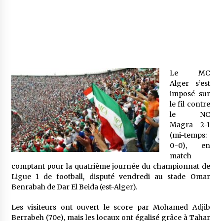
Mythes et croyances / L’hospitalité des
montagnards
4 ans ago
Quand on va vite
Le MC
5 ans ago
Alger s’est
imposé sur
le fil contre
le NC
« Père, tiens-moi, je vais tomber ! »
Magra 2-1
5 ans ago
(mi-temps:
0-0), en
match
Le bouc de l’Au-delà
comptant pour la quatrième journée du championnat de
5 ans ago
Ligue 1 de football, disputé vendredi au stade Omar
Benrabah de Dar El Beida (est-Alger).
Le monstrueux vieillard (Un récit du Sud
Les visiteurs ont ouvert le score par Mohamed Adjib
algérien)
Berrabeh (70e), mais les locaux ont égalisé grâce à Tahar