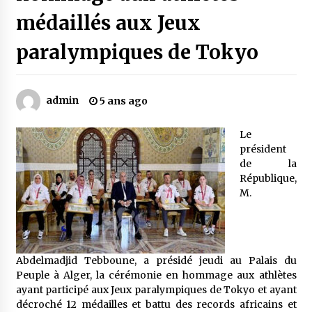
médaillés aux Jeux
Mythes et croyances / L’hospitalité des
paralympiques de Tokyo
montagnards
4 ans ago
admin
5 ans ago
Quand on va vite
5 ans ago
Le
président
de la
« Père, tiens-moi, je vais tomber ! »
République,
5 ans ago
M.
Le bouc de l’Au-delà
5 ans ago
Abdelmadjid Tebboune, a présidé jeudi au Palais du
Peuple à Alger, la cérémonie en hommage aux athlètes
ayant participé aux Jeux paralympiques de Tokyo et ayant
Le monstrueux vieillard (Un récit du Sud
algérien)
décroché 12 médailles et battu des records africains et