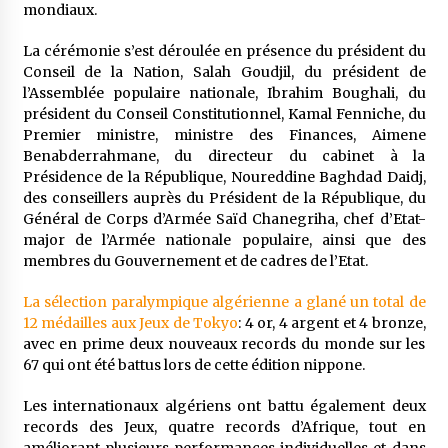
5 ans ago
mondiaux.
La cérémonie s’est déroulée en présence du président du
Rencontre nocturne dans le désert (Un conte
Conseil de la Nation, Salah Goudjil, du président de
touareg)
l’Assemblée populaire nationale, Ibrahim Boughali, du
5 ans ago
président du Conseil Constitutionnel, Kamal Fenniche, du
Premier ministre, ministre des Finances, Aimene
Un conte targui/ Quand la tête est vide
Benabderrahmane, du directeur du cabinet à la
5 ans ago
Présidence de la République, Noureddine Baghdad Daidj,
des conseillers auprès du Président de la République, du
Général de Corps d’Armée Saïd Chanegriha, chef d’Etat-
major de l’Armée nationale populaire, ainsi que des
Tradition orale/ D’où viennent les contes et à
quoi servent-ils?
membres du Gouvernement et de cadres de l’Etat.
5 ans ago
La sélection paralympique algérienne a glané un total de
12 médailles aux Jeux de Tokyo
: 4 or, 4 argent et 4 bronze,
avec en prime deux nouveaux records du monde sur les
67 qui ont été battus lors de cette édition nippone.
Les internationaux algériens ont battu également deux
records des Jeux, quatre records d’Afrique, tout en