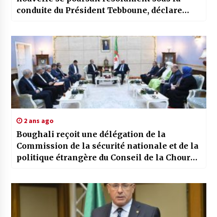
conduite du Président Tebboune, déclare
Lamamra à l’ONU
2 ans ago
Boughali reçoit une délégation de la
Commission de la sécurité nationale et de la
politique étrangère du Conseil de la Choura
iranien