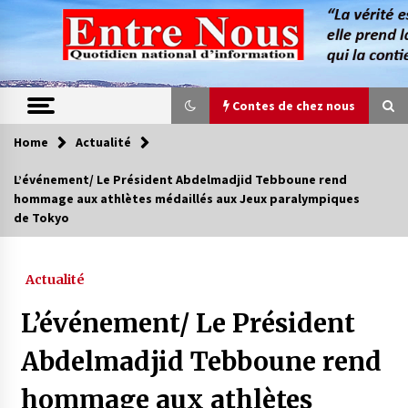
Skip
to
content
Contes de chez nous
Home
Actualité
Contes de chez nous
L’événement/ Le Président Abdelmadjid Tebboune rend
hommage aux athlètes médaillés aux Jeux paralympiques
Quand la mère n’est plus là (17e partie)
de Tokyo
4 ans ago
Actualité
Magie de sorcier
4 ans ago
L’événement/ Le Président
Abdelmadjid Tebboune rend
Oum el Gaïla / L’ogresse du M’zab
hommage aux athlètes
4 ans ago