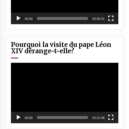
00:00
02:05:51
Pourquoi la visite du pape Léon
XIV dérange-t-elle?
Lecteur
vidéo
00:00
01:21:48