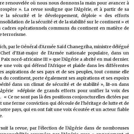
 ère renouvelée où nous nous donnons la main pour avancer à
prospère ». La revue souligne que l’Algérie, et à partir de sa
re la sécurité et le développement, déploie « des efforts
solidation de la sécurité et de la stabilité sur le continent » et
nts cadres opérationnels communs du continent en matière de
e terrorisme.
eïch, par le Général d’Armée Saïd Chanegriha, ministre délégué
 Chef d’Etat-major de l’Armée nationale populaire, dans un
Paix nord-africaine III » que l’Algérie a abrité en mai dernier.
re une voix qui défend l’Afrique et plaide dans les différentes
les aspirations de ses pays et de ses peuples, tout comme elle
du continent, porte également ses aspirations et ses espoirs
ité dans un climat de sécurité et de stabilité », lit-on dans
e l’Algérie »déploie de grands efforts pour unifier la voix des
. « Ce ne sont pas là des positions conjoncturelles dictées par
nt une ferme conviction qui découle de l’héritage de lutte et de
tre pays, qui en ont fait une voix écoutée et un acteur fiable
e.
suit la revue, par l’élection de l’Algérie dans de nombreuses