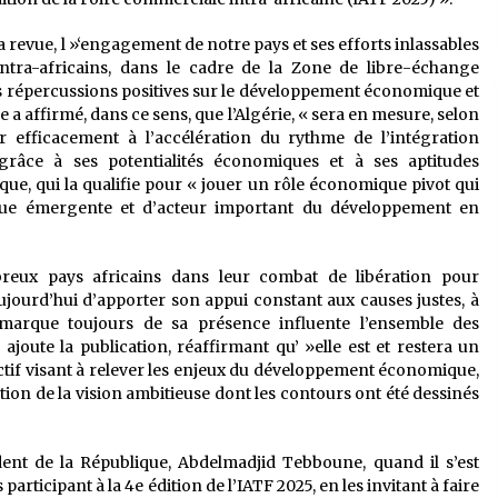
a revue, l »‘engagement de notre pays et ses efforts inlassables
tra-africains, dans le cadre de la Zone de libre-échange
es répercussions positives sur le développement économique et
le a affirmé, dans ce sens, que l’Algérie, « sera en mesure, selon
 efficacement à l’accélération du rythme de l’intégration
râce à ses potentialités économiques et à ses aptitudes
gique, qui la qualifie pour « jouer un rôle économique pivot qui
que émergente et d’acteur important du développement en
breux pays africains dans leur combat de libération pour
aujourd’hui d’apporter son appui constant aux causes justes, à
 marque toujours de sa présence influente l’ensemble des
oute la publication, réaffirmant qu’ »elle est et restera un
llectif visant à relever les enjeux du développement économique,
ation de la vision ambitieuse dont les contours ont été dessinés
dent de la République, Abdelmadjid Tebboune, quand il s’est
articipant à la 4e édition de l’IATF 2025, en les invitant à faire