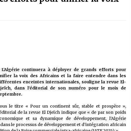
é
Quand on va vite
5 ans ago
Le monstrueux vieillard (Un récit
du Sud algérien)
5 ans ago
Tradition orale/ D’où viennent les
contes et à quoi servent-ils?
5 ans ago
L’Algérie continuera à déployer de grands efforts pour
nifier la voix des Africains et la faire entendre dans les
ifférentes enceintes internationales, souligne la revue El-
jeïch, dans l’éditorial de son numéro pour le mois de
eptembre.
ous le titre « Pour un continent sûr, stable et prospère »,
’éditorial de la revue El Djeïch indique que « de par son poids
conomique et sa dynamique de développement, l’Algérie
é dans le processus de développement et d’intégration africain
dition de la Foire commerciale intra-africaine (IATF 2025) ».