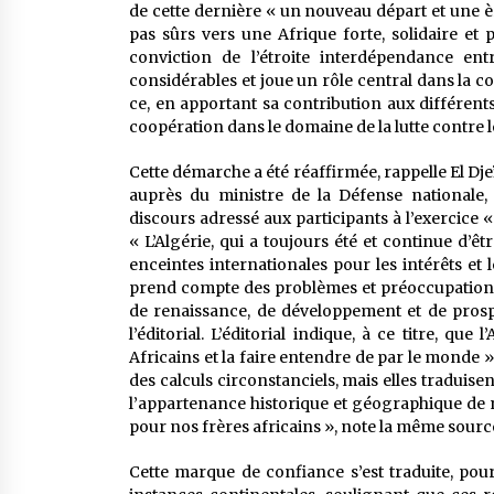
de cette dernière « un nouveau départ et une
pas sûrs vers une Afrique forte, solidaire et 
conviction de l’étroite interdépendance ent
considérables et joue un rôle central dans la con
ce, en apportant sa contribution aux différe
coopération dans le domaine de la lutte contre l
Cette démarche a été réaffirmée, rappelle El Dj
auprès du ministre de la Défense nationale,
discours adressé aux participants à l’exercice « 
« L’Algérie, qui a toujours été et continue d’êt
enceintes internationales pour les intérêts et 
prend compte des problèmes et préoccupations 
de renaissance, de développement et de prospér
l’éditorial. L’éditorial indique, à ce titre, qu
Africains et la faire entendre de par le monde »
des calculs circonstanciels, mais elles traduise
l’appartenance historique et géographique de no
pour nos frères africains », note la même sourc
Cette marque de confiance s’est traduite, pour