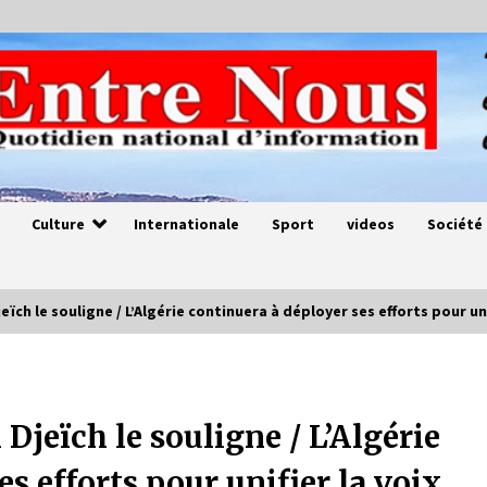
Culture
Internationale
Sport
videos
Société
Djeïch le souligne / L’Algérie continuera à déployer ses efforts pour uni
Magie de sorcier
4 ans ago
l Djeïch le souligne / L’Algérie
s efforts pour unifier la voix