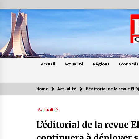
Skip
to
content
Accueil
Actualité
Régions
Economie
Home
Actualité
L’éditorial de la revue El 
Contes de chez nous
Actualité
Quand la mère n’est plus là (17e
partie)
L’éditorial de la revue E
4 ans ago
continuera à déployer se