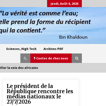
jeudi, Août 6, 2026
Sciences, High Tech
Archives PDF
Contes de chez nous
fier la voix des africains
Le président de la
Oum el Gaïla / L’ogresse du M’zab
République rencontre les
4 ans ago
médias nationaux le
27/7/2026