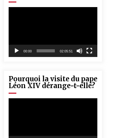
« Père, tiens-moi, je vais tomber ! »
5 ans ago
Lecteur
vidéo
Rencontre nocturne dans le désert
(Un conte touareg)
5 ans ago
00:00
02:05:51
Pourquoi la visite du pape
Léon XIV dérange-t-elle?
Lecteur
vidéo