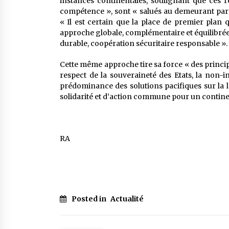
instances continentales, soulignant que ces 
compétence », sont « salués au demeurant par l
« Il est certain que la place de premier plan q
approche globale, complémentaire et équilibrée
durable, coopération sécuritaire responsable ».
Cette même approche tire sa force « des princip
respect de la souveraineté des Etats, la non-i
prédominance des solutions pacifiques sur la lo
solidarité et d’action commune pour un continent 
RA
Posted in
Actualité