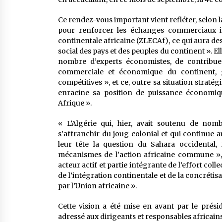
Ce rendez-vous important vient refléter, selon l
pour renforcer les échanges commerciaux in
continentale africaine (ZLECAf), ce qui aura d
social des pays et des peuples du continent ». El
nombre d’experts économistes, de contribuer
commerciale et économique du continent, g
compétitives », et ce, outre sa situation straté
enracine sa position de puissance économi
Afrique ».
« L’Algérie qui, hier, avait soutenu de nom
s’affranchir du joug colonial et qui continue 
leur tête la question du Sahara occidental,
mécanismes de l’action africaine commune », aj
acteur actif et partie intégrante de l’effort co
de l’intégration continentale et de la concrétis
par l’Union africaine ».
Cette vision a été mise en avant par le prési
adressé aux dirigeants et responsables africains p