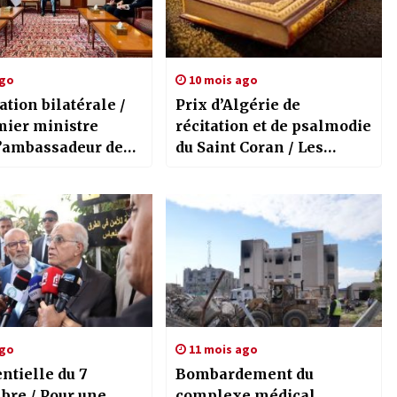
ago
10 mois ago
tion bilatérale /
Prix d’Algérie de
mier ministre
récitation et de psalmodie
l’ambassadeur de
du Saint Coran / Les
du Qatar en Algérie
éliminatoires du
concours prévues du 20
au 31 octobre
ago
11 mois ago
ntielle du 7
Bombardement du
bre / Pour une
complexe médical