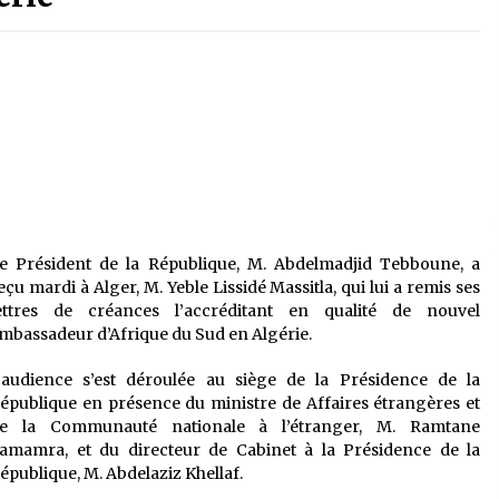
é
Quand on va vite
5 ans ago
Le monstrueux vieillard (Un récit
du Sud algérien)
5 ans ago
Tradition orale/ D’où viennent les
contes et à quoi servent-ils?
5 ans ago
e Président de la République, M. Abdelmadjid Tebboune, a
eçu mardi à Alger, M. Yeble Lissidé Massitla, qui lui a remis ses
ettres de créances l’accréditant en qualité de nouvel
mbassadeur d’Afrique du Sud en Algérie.
’audience s’est déroulée au siège de la Présidence de la
épublique en présence du ministre de Affaires étrangères et
e la Communauté nationale à l’étranger, M. Ramtane
amamra, et du directeur de Cabinet à la Présidence de la
épublique, M. Abdelaziz Khellaf.