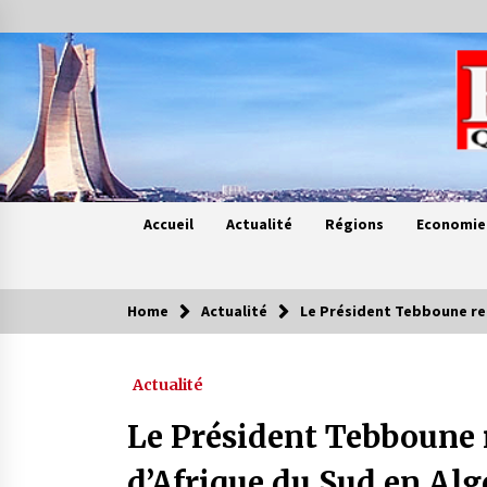
Skip
to
content
Accueil
Actualité
Régions
Economie
Home
Actualité
Le Président Tebboune reç
Contes de chez nous
Actualité
Quand la mère n’est plus là (17e
partie)
Le Président Tebboune 
4 ans ago
d’Afrique du Sud en Alg