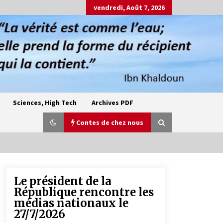
vendredi, Août 7, 2026
Sciences, High Tech
Archives PDF
Contes de chez nous
Le président de la
Oum el Gaïla / L’ogresse du M’zab
République rencontre les
4 ans ago
médias nationaux le
27/7/2026