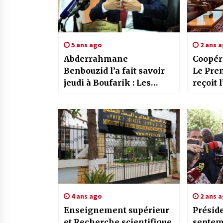
5 ans ago
2 ans 
Abderrahmane
Coopéra
Benbouzid l’a fait savoir
Le Pre
jeudi à Boufarik : Les
reçoit 
autorisations d’entrer au
l’Etat 
pays pour les Algériens
et les étrangers «
soumises à des mesures
strictes »
4 ans ago
2 ans 
Enseignement supérieur
Préside
et Recherche scientifique
septem