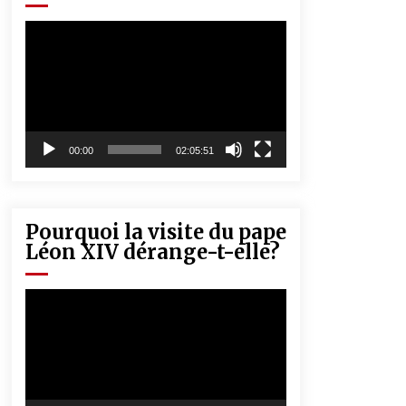
« Père, tiens-moi, je vais tomber ! »
5 ans ago
Lecteur
vidéo
Rencontre nocturne dans le désert
(Un conte touareg)
5 ans ago
00:00
02:05:51
Pourquoi la visite du pape
Léon XIV dérange-t-elle?
Lecteur
vidéo