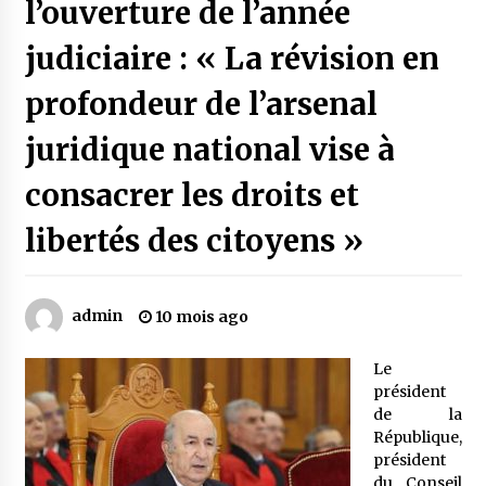
l’ouverture de l’année
judiciaire : « La révision en
Mythes et croyances / L’hospitalité des
montagnards
profondeur de l’arsenal
4 ans ago
juridique national vise à
Quand on va vite
5 ans ago
consacrer les droits et
libertés des citoyens »
« Père, tiens-moi, je vais tomber ! »
5 ans ago
admin
10 mois ago
Le bouc de l’Au-delà
Le
5 ans ago
président
de la
République,
Le monstrueux vieillard (Un récit du Sud
président
algérien)
du Conseil