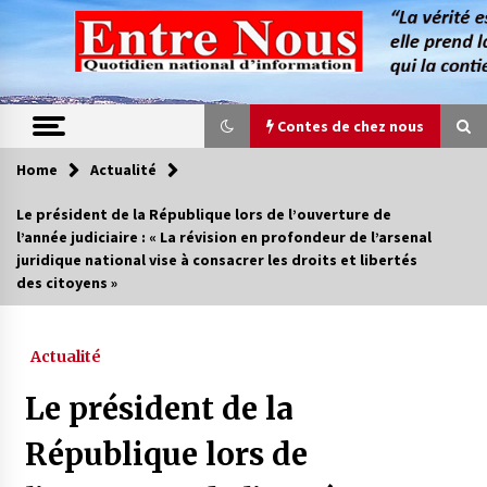
Skip
to
content
Contes de chez nous
Home
Actualité
Contes de chez nous
Le président de la République lors de l’ouverture de
l’année judiciaire : « La révision en profondeur de l’arsenal
Quand la mère n’est plus là (17e partie)
juridique national vise à consacrer les droits et libertés
4 ans ago
des citoyens »
Magie de sorcier
Actualité
4 ans ago
Le président de la
République lors de
Oum el Gaïla / L’ogresse du M’zab
4 ans ago