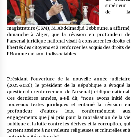
5 ans ago
supérieur
de la
Rencontre nocturne dans le désert (Un conte
touareg)
magistrature (CSM), M. Abdelmadjid Tebboune, a affirmé,
5 ans ago
dimanche à Alger, que la révision en profondeur de
l’arsenal juridique national visait à consacrer les droits et
Un conte targui/ Quand la tête est vide
libertés des citoyens et à renforcer les acquis des droits de
5 ans ago
l’Homme qui sont indissociables.
Tradition orale/ D’où viennent les contes et à
Présidant l’ouverture de la nouvelle année judiciaire
quoi servent-ils?
(2025-2026), le président de la République a évoqué la
5 ans ago
question du renforcement de l’arsenal juridique national.
Ces dernières années, a-t-il dit, “nous avons initié de
nouveaux textes juridiques et entamé la révision en
profondeur d’autres lois, conformément aux
engagements que j’ai pris pour la moralisation de la vie
publique et la lutte contre les dérives et la corruption, qui
portent atteinte à nos valeurs religieuses et culturelles et à
notre identité nationale”.