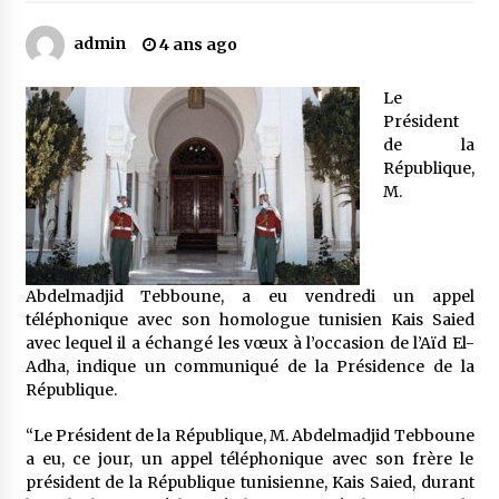
admin
4 ans ago
Mythes et croyances / L’hospitalité des
montagnards
Le
4 ans ago
Président
de la
Quand on va vite
République,
5 ans ago
M.
« Père, tiens-moi, je vais tomber ! »
5 ans ago
Abdelmadjid Tebboune, a eu vendredi un appel
téléphonique avec son homologue tunisien Kais Saied
avec lequel il a échangé les vœux à l’occasion de l’Aïd El-
Le bouc de l’Au-delà
Adha, indique un communiqué de la Présidence de la
5 ans ago
République.
“Le Président de la République, M. Abdelmadjid Tebboune
a eu, ce jour, un appel téléphonique avec son frère le
Le monstrueux vieillard (Un récit du Sud
président de la République tunisienne, Kais Saied, durant
algérien)