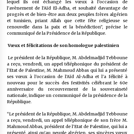
lequel ils ont échangé les vœux à l’occasion de
5 ans ago
l’avènement de l’Aïd El-Adha, et souhaité davantage de
progrès et de bien-être aux deux peuples frères algérien
Rencontre nocturne dans le désert (Un conte
et tunisien, priant Allah que cette fête religieuse se
touareg)
renouvelle dans la paix et la bénédiction”, précise le
5 ans ago
communiqué de la Présidence de la République.
Vœux et félicitations de son homologue palestinien
Un conte targui/ Quand la tête est vide
5 ans ago
Le président de la République, M. Abdelmadjid Tebboune
a reçu, vendredi, un appel téléphonique du président de
l’Etat de Palestine, M. Mahmoud Abbas qui lui a présenté
Tradition orale/ D’où viennent les contes et à
ses vœux à l’occasion de l’Aïd Al-Adha et l’a félicité à
quoi servent-ils?
nouveau pour le succès des festivités célébrant le 60e
5 ans ago
anniversaire du recouvrement de la souveraineté
nationale, indique un communiqué de la présidence de la
République.
“Le président de la République, M. Abdelmadjid Tebboune
a reçu, vendredi, un appel téléphonique de son frère M.
Mahmoud Abbas, président de l’Etat de Palestine, qui lui a
présenté, ainsi qu’au peuple algérien, ses sincères vœux