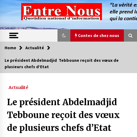
Skip
to
content
Contes de chez nous
Home
Actualité
Contes de chez nous
Le président Abdelmadjid Tebboune reçoit des vœux de
plusieurs chefs d’Etat
Quand la mère n’est plus là (17e partie)
4 ans ago
Actualité
Magie de sorcier
Le président Abdelmadjid
4 ans ago
Tebboune reçoit des vœux
de plusieurs chefs d’Etat
Oum el Gaïla / L’ogresse du M’zab
4 ans ago