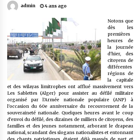
admin
4 ans ago
Mythes et croyances / L’hospitalité des
Notons que
montagnards
dès les
4 ans ago
premières
heures de
Quand on va vite
la journée
5 ans ago
d’hier, des
citoyens de
différentes
régions de
« Père, tiens-moi, je vais tomber ! »
la capitale
5 ans ago
et des wilayas limitrophes ont afflué massivement vers
Les Sablettes (Alger) pour assister au défilé militaire
organisé par l’Armée nationale populaire (ANP) à
Le bouc de l’Au-delà
l’occasion du 60e anniversaire du recouvrement de la
5 ans ago
souveraineté nationale. Quelques heures avant le coup
d’envoi du défilé, des dizaines de milliers de citoyens, des
familles et des jeunes notamment, arborant le drapeau
Le monstrueux vieillard (Un récit du Sud
national, scandant des slogans nationalistes et entonnant
algérien)
des chants patriotiques, étaient déjà massés de part et