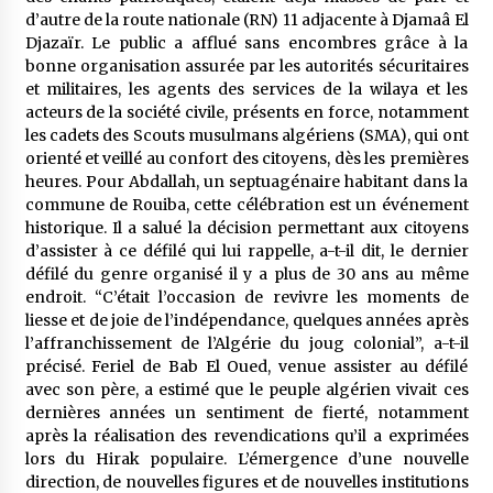
5 ans ago
d’autre de la route nationale (RN) 11 adjacente à Djamaâ El
Djazaïr. Le public a afflué sans encombres grâce à la
bonne organisation assurée par les autorités sécuritaires
Rencontre nocturne dans le désert (Un conte
touareg)
et militaires, les agents des services de la wilaya et les
5 ans ago
acteurs de la société civile, présents en force, notamment
les cadets des Scouts musulmans algériens (SMA), qui ont
orienté et veillé au confort des citoyens, dès les premières
Un conte targui/ Quand la tête est vide
heures. Pour Abdallah, un septuagénaire habitant dans la
5 ans ago
commune de Rouiba, cette célébration est un événement
historique. Il a salué la décision permettant aux citoyens
d’assister à ce défilé qui lui rappelle, a-t-il dit, le dernier
Tradition orale/ D’où viennent les contes et à
défilé du genre organisé il y a plus de 30 ans au même
quoi servent-ils?
endroit. “C’était l’occasion de revivre les moments de
5 ans ago
liesse et de joie de l’indépendance, quelques années après
l’affranchissement de l’Algérie du joug colonial”, a-t-il
précisé. Feriel de Bab El Oued, venue assister au défilé
avec son père, a estimé que le peuple algérien vivait ces
dernières années un sentiment de fierté, notamment
après la réalisation des revendications qu’il a exprimées
lors du Hirak populaire. L’émergence d’une nouvelle
direction, de nouvelles figures et de nouvelles institutions