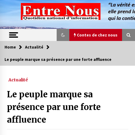
Skip
to
content
Contes de chez nous
Home
Actualité
Contes de chez nous
Le peuple marque sa présence par une forte affluence
Quand la mère n’est plus là (17e partie)
4 ans ago
Actualité
Le peuple marque sa
Magie de sorcier
4 ans ago
présence par une forte
affluence
Oum el Gaïla / L’ogresse du M’zab
4 ans ago