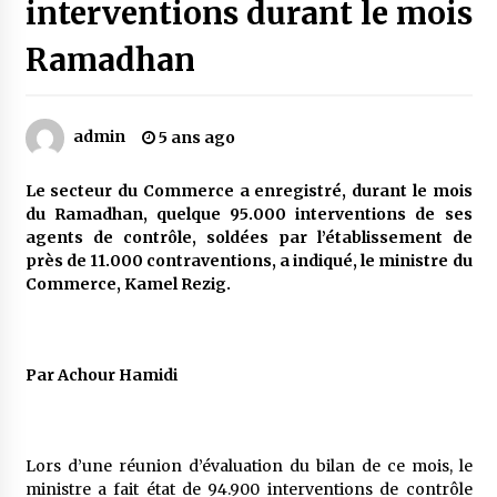
interventions durant le mois
Ramadhan
Mythes et croyances / L’hospitalité des
montagnards
4 ans ago
admin
5 ans ago
Quand on va vite
5 ans ago
Le secteur du Commerce a enregistré, durant le mois
du Ramadhan, quelque 95.000 interventions de ses
agents de contrôle, soldées par l’établissement de
près de 11.000 contraventions, a indiqué, le ministre du
« Père, tiens-moi, je vais tomber ! »
Commerce, Kamel Rezig.
5 ans ago
Le bouc de l’Au-delà
Par Achour Hamidi
5 ans ago
Le monstrueux vieillard (Un récit du Sud
Lors d’une réunion d’évaluation du bilan de ce mois, le
algérien)
ministre a fait état de 94.900 interventions de contrôle