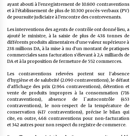
5 ans ago
ayant abouti à l’enregistrement de 10.800 contraventions
et à l’établissement de plus de 10.300 procès-verbaux (PV)
de poursuite judiciaire à l’encontre des contrevenants.
Rencontre nocturne dans le désert (Un conte
touareg)
Les interventions des agents de contrôle ont donné lieu, a
5 ans ago
ajouté le ministre, à la saisie de plus de 438 tonnes de
différents produits alimentaires d’une valeur supérieure à
Un conte targui/ Quand la tête est vide
238 millions DA, à la mise à nu d’un montant de pratiques
5 ans ago
commerciales sans facturation s’élevant à 2,4 milliards de
DA et à la proposition de fermeture de 552 commerces.
Les contraventions relevées portent sur l’absence
Tradition orale/ D’où viennent les contes et à
quoi servent-ils?
d’hygiène et de salubrité (2.090 contraventions), le défaut
5 ans ago
d’affichage des prix (2.964 contraventions), détention et
vente de produits impropres à la consommation (716
contraventions), absence de l`autocontrôle (453
contraventions), le non-respect de la température de
conservation (417 contraventions), précise le bilan qui
cite, en outre, 468 contraventions pour non-facturation
et 342 autres pour non respect du registre de commerce.