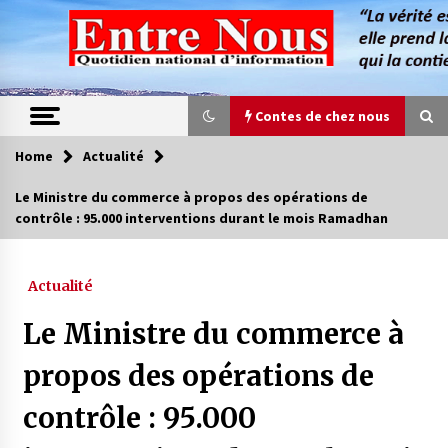
Skip
to
content
Contes de chez nous
Home
Actualité
Contes de chez nous
Le Ministre du commerce à propos des opérations de
contrôle : 95.000 interventions durant le mois Ramadhan
Quand la mère n’est plus là (17e partie)
4 ans ago
Actualité
Magie de sorcier
Le Ministre du commerce à
4 ans ago
propos des opérations de
contrôle : 95.000
Oum el Gaïla / L’ogresse du M’zab
4 ans ago