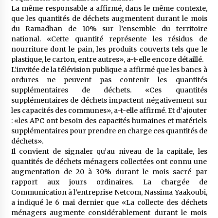
5 ans ago
La même responsable a affirmé, dans le même contexte,
que les quantités de déchets augmentent durant le mois
du Ramadhan de 10% sur l’ensemble du territoire
Rencontre nocturne dans le désert (Un conte
touareg)
national. «Cette quantité représente les résidus de
5 ans ago
nourriture dont le pain, les produits couverts tels que le
plastique, le carton, entre autres», a-t-elle encore détaillé.
L’invitée de la télévision publique a affirmé que les bancs à
Un conte targui/ Quand la tête est vide
ordures ne peuvent pas contenir les quantités
5 ans ago
supplémentaires de déchets. «Ces quantités
supplémentaires de déchets impactent négativement sur
les capacités des communes», a-t-elle affirmé. Et d’ajouter
Tradition orale/ D’où viennent les contes et à
: «les APC ont besoin des capacités humaines et matériels
quoi servent-ils?
supplémentaires pour prendre en charge ces quantités de
5 ans ago
déchets».
Il convient de signaler qu’au niveau de la capitale, les
quantités de déchets ménagers collectées ont connu une
augmentation de 20 à 30% durant le mois sacré par
rapport aux jours ordinaires. La chargée de
Communication à l’entreprise Netcom, Nassima Yaakoubi,
a indiqué le 6 mai dernier que «La collecte des déchets
ménagers augmente considérablement durant le mois