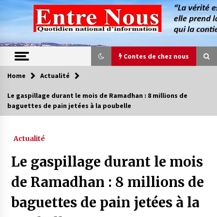
Skip
to
content
Contes de chez nous
Home
Actualité
Contes de chez nous
Le gaspillage durant le mois de Ramadhan : 8 millions de
baguettes de pain jetées à la poubelle
Quand la mère n’est plus là (17e partie)
4 ans ago
Actualité
Magie de sorcier
Le gaspillage durant le mois
4 ans ago
de Ramadhan : 8 millions de
baguettes de pain jetées à la
Oum el Gaïla / L’ogresse du M’zab
4 ans ago