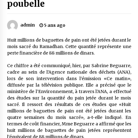
poubelle
Mythes et croyances / L’hospitalité des
montagnards
admin
5 ans ago
4 ans ago
Huit millions de baguettes de pain ont été jetées durant le
Quand on va vite
mois sacré du Ramadhan. Cette quantité représente une
5 ans ago
perte financière de 88 millions de dinars.
Ce chiffre a été communiqué, hier, par Sabrine Beguarre,
cadre au sein de l’Agence nationale des déchets (ANA),
« Père, tiens-moi, je vais tomber ! »
lors de son intervention dans l’émission «Ce matin»,
5 ans ago
diffusée par la télévision publique. Elle a précisé que le
ministère de l’Environnement, à travers l’ANA, a effectué
des études sur la quantité du pain jetée durant le mois
Le bouc de l’Au-delà
sacré. Il ressort des résultats de ces études que «Huit
5 ans ago
millions de baguettes de pain ont été jetées durant les
quatre semaines du mois sacré», a-t-elle indiqué. En
termes de coût financier, Mme Beguarre a affirmé que les
Le monstrueux vieillard (Un récit du Sud
huit millions de baguettes de pain jetées représentent
algérien)
l’équivalent de 88 millions de dinars.