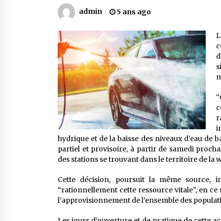
Mythes et croyances / L’hospitalit
des montagnards
admin
5 ans ago
4 ans ago
L
c
Le bouc de l’Au-delà
d
5 ans ago
s
m
Un conte targui/ Quand la tête est
“
vide
c
5 ans ago
r
i
hydrique et de la baisse des niveaux d’eau de ba
partiel et provisoire, à partir de samedi proch
des stations se trouvant dans le territoire de la
Cette décision, poursuit la même source, in
“rationnellement cette ressource vitale”, en ce 
l’approvisionnement de l’ensemble des populatio
Les jours d’ouverture et de pratique de cette ac