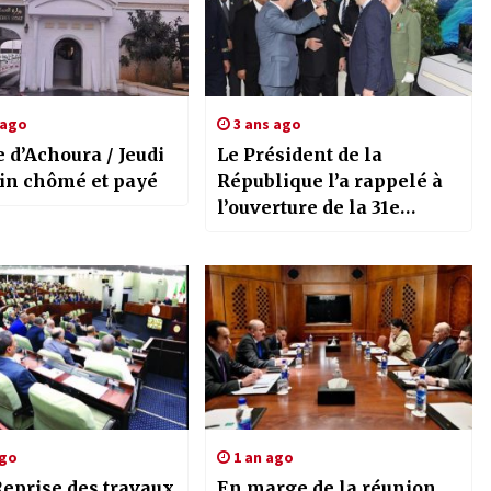
 ago
3 ans ago
 d’Achoura / Jeudi
Le Président de la
in chômé et payé
République l’a rappelé à
l’ouverture de la 31e
édition de la Foire de la
production algérienne /
L’Etat soutient et
accompagne les
investisseurs à tous les
niveaux
ago
1 an ago
Reprise des travaux
En marge de la réunion