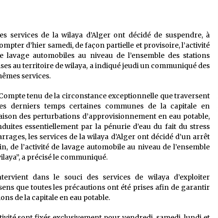
é
Quand on va vite
5 ans ago
es services de la wilaya d’Alger ont décidé de suspendre, à
ompter d’hier samedi, de façon partielle et provisoire, l’activité
Le monstrueux vieillard (Un récit
du Sud algérien)
e lavage automobiles au niveau de l’ensemble des stations
5 ans ago
ises au territoire de wilaya, a indiqué jeudi un communiqué des
êmes services.
Tradition orale/ D’où viennent les
Compte tenu de la circonstance exceptionnelle que traversent
contes et à quoi servent-ils?
es derniers temps certaines communes de la capitale en
5 ans ago
aison des perturbations d’approvisionnement en eau potable,
nduites essentiellement par la pénurie d’eau du fait du stress
rrages, les services de la wilaya d’Alger ont décidé d’un arrêt
ain, de l’activité de lavage automobile au niveau de l’ensemble
 wilaya”, a précisé le communiqué.
tervient dans le souci des services de wilaya d’exploiter
sens que toutes les précautions ont été prises afin de garantir
ns de la capitale en eau potable.
tivité sont fixés exclusivement pour vendredi, samedi, lundi et