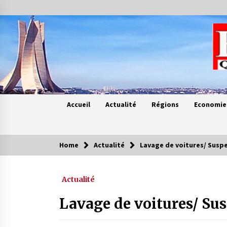
Skip
to
content
Accueil
Actualité
Régions
Economie
Home
Actualité
Lavage de voitures/ Suspe
Contes de chez nous
Actualité
Quand la mère n’est plus là (17e
partie)
Lavage de voitures/ Sus
4 ans ago