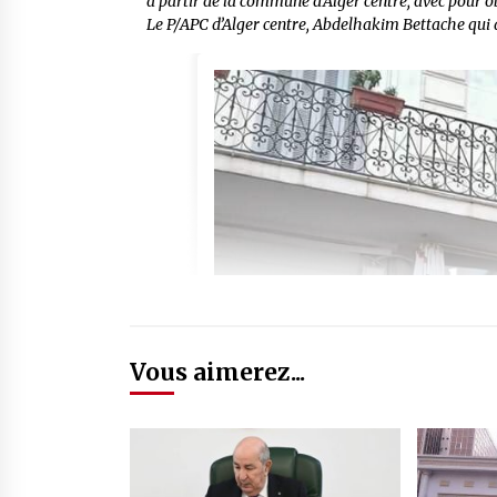
à partir de la commune d’Alger centre, avec pour ob
Le P/APC d’Alger centre, Abdelhakim Bettache qui a 
Vous aimerez...