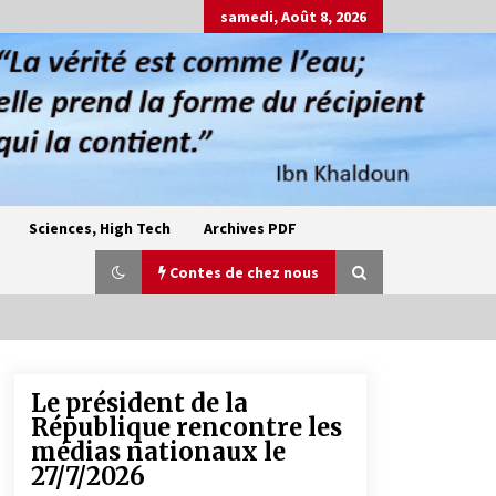
samedi, Août 8, 2026
Sciences, High Tech
Archives PDF
Contes de chez nous
Le président de la
Oum el Gaïla / L’ogresse du M’zab
République rencontre les
4 ans ago
médias nationaux le
27/7/2026