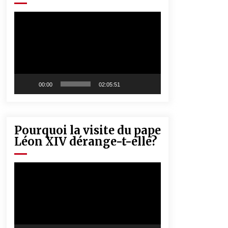
« Père, tiens-moi, je vais tomber ! »
5 ans ago
Lecteur
vidéo
Rencontre nocturne dans le désert
(Un conte touareg)
5 ans ago
00:00
02:05:51
Pourquoi la visite du pape
Léon XIV dérange-t-elle?
Lecteur
vidéo