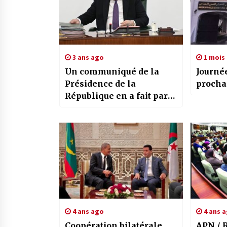
3 ans ago
1 mois
Un communiqué de la
Journée
Présidence de la
procha
République en a fait part /
Le Président de la
République nomme Sami
Medjoubi wali de
Relizane
4 ans ago
4 ans 
Coopération bilatérale
APN / 