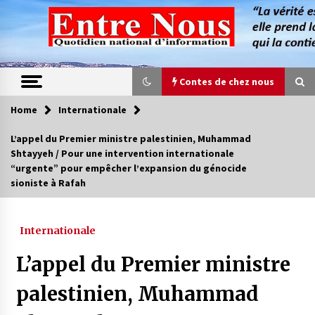
Skip
to
content
Contes de chez nous
Home
Internationale
Contes de chez nous
L’appel du Premier ministre palestinien, Muhammad
Shtayyeh / Pour une intervention internationale
Quand la mère n’est plus là (17e partie)
“urgente” pour empêcher l’expansion du génocide
4 ans ago
sioniste à Rafah
Magie de sorcier
Internationale
4 ans ago
L’appel du Premier ministre
palestinien, Muhammad
Oum el Gaïla / L’ogresse du M’zab
4 ans ago