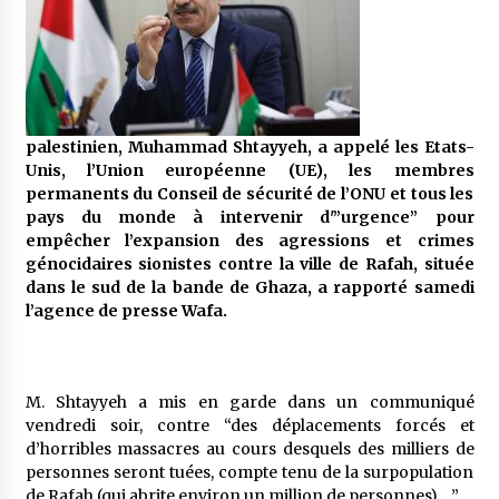
5 ans ago
Rencontre nocturne dans le désert (Un conte
touareg)
5 ans ago
palestinien, Muhammad Shtayyeh, a appelé les Etats-
Unis, l’Union européenne (UE), les membres
Un conte targui/ Quand la tête est vide
permanents du Conseil de sécurité de l’ONU et tous les
5 ans ago
pays du monde à intervenir d'”urgence” pour
empêcher l’expansion des agressions et crimes
génocidaires sionistes contre la ville de Rafah, située
Tradition orale/ D’où viennent les contes et à
dans le sud de la bande de Ghaza, a rapporté samedi
quoi servent-ils?
l’agence de presse Wafa.
5 ans ago
M. Shtayyeh a mis en garde dans un communiqué
vendredi soir, contre “des déplacements forcés et
d’horribles massacres au cours desquels des milliers de
personnes seront tuées, compte tenu de la surpopulation
de Rafah (qui abrite environ un million de personnes) …”.