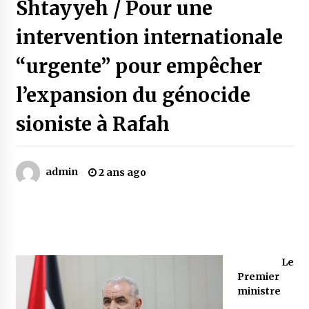
Shtayyeh / Pour une
intervention internationale
Mythes et croyances / L’hospitalité des
montagnards
“urgente” pour empêcher
4 ans ago
l’expansion du génocide
Quand on va vite
5 ans ago
sioniste à Rafah
« Père, tiens-moi, je vais tomber ! »
admin
2 ans ago
5 ans ago
Le bouc de l’Au-delà
5 ans ago
Le
Premier
Le monstrueux vieillard (Un récit du Sud
ministre
algérien)